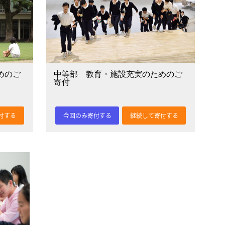
めのご
中等部 教育・施設充実のためのご
寄付
付する
今回のみ寄付する
継続して寄付する