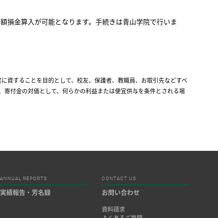
額損金算入が可能となります。手続きは青山学院で行いま
の充実に資することを目的として、校友、保護者、教職員、お取引先などすべ
、寄付金の対価として、何らかの利益または便宜供与を条件とされる場
ANNUAL REPORTS
CONTACT US
実績報告・芳名録
お問い合わせ
資料請求