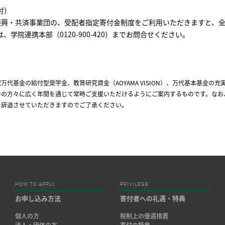
付）
興・共済事業団の、受配者指定寄付金制度をご利用いただきますと、全
、学院連携本部（0120-900-420）までお問合せください。
万代基金の給付型奨学金、教育研究資金（AOYAMA VISION）、万代基本基金
ーの方々に広く年間を通じて常時ご支援いただけるようにご案内するものです。なお
を辞退させていただきますのでご了承ください。
HOW TO APPLY
PRIVILEGE
お申し込み方法
寄付者への礼遇・特典
個人の方
税制上の優遇措置