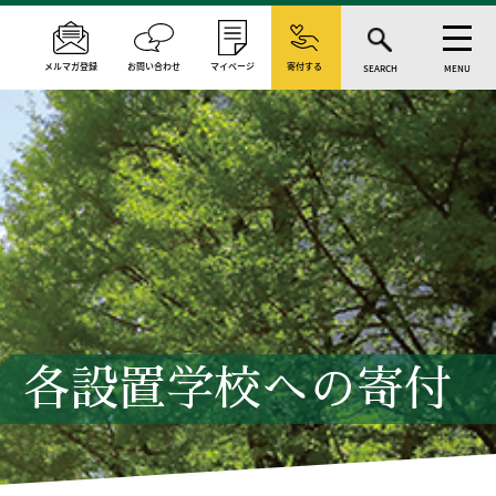
メルマガ登録
お問い合わせ
マイページ
寄付する
SEARCH
MENU
各設置学校への寄付