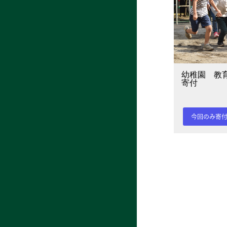
幼稚園 教
寄付
今回のみ寄