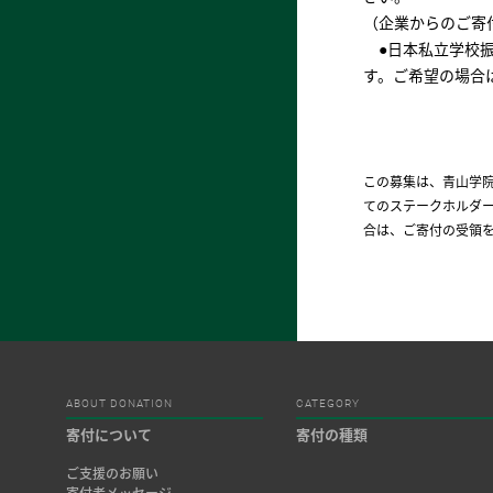
（企業からのご寄
●日本私立学校振
す。ご希望の場合は
この募集は、青山学院
てのステークホルダ
合は、ご寄付の受領
ABOUT DONATION
CATEGORY
寄付について
寄付の種類
ご支援のお願い