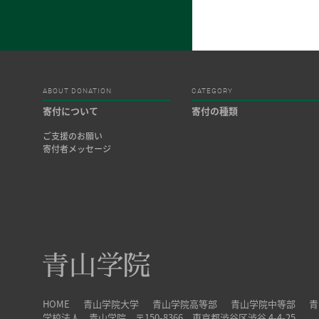
ABOUT DONATION
CATEGORY
寄付について
寄付の種類
ご支援のお願い
寄付者メッセージ
HOME
青山学院大学
青山学院高等部
青山学院中等部
青
学校法人 青山学院 〒150-8366 東京都渋谷区渋谷 4-4-25