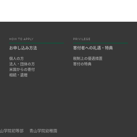
HOW TO APPLY
PRIVILEGE
お申し込み方法
寄付者への礼遇・特典
個人の方
税制上の優遇措置
法人・団体の方
寄付の特典
米国からの寄付
相続・遺贈
山学院初等部
青山学院幼稚園