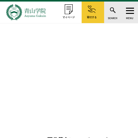
マイページ
寄付する
SEARCH
MENU
AOGAKU GIFT
万代基金プレゼントつき
「万代基金」は、給付型奨学金（フィナンシャル・エイ
寄付
ド）と教育
研究資金（AOYAMA VISION）の充実のために
寄付を募るものです。
想いがつながる青学ギフ
ト