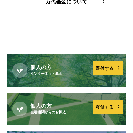
万代基金について
ご寄付をいただいたみなさまと
商品提供の校友（卒業生）の方をつなぐキャンペ
ーンです。
詳細はこちら
個人の方
寄付する
インターネット募金
個人の方
寄付する
金融機関からのお振込