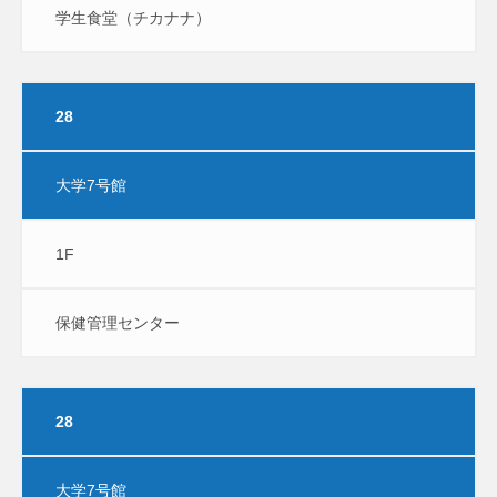
学生食堂（チカナナ）
28
大学7号館
1F
保健管理センター
28
大学7号館