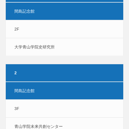
間島記念館
2F
大学青山学院史研究所
2
間島記念館
3F
青山学院未来共創センター