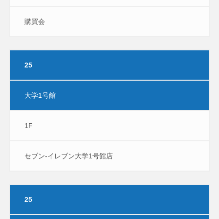
購買会
25
大学1号館
1F
セブン-イレブン大学1号館店
25