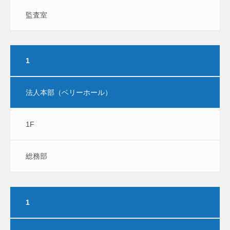
監査室
1
法人本部（ベリーホール）
1F
総務部
1