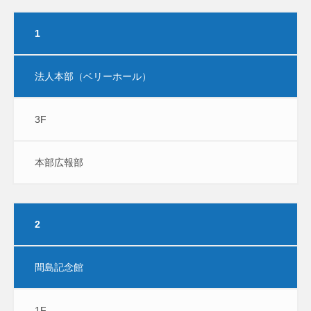
1
法人本部（ベリーホール）
3F
本部広報部
2
間島記念館
1F