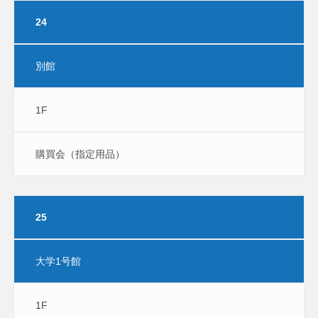
24
別館
1F
購買会（指定用品）
25
大学1号館
1F