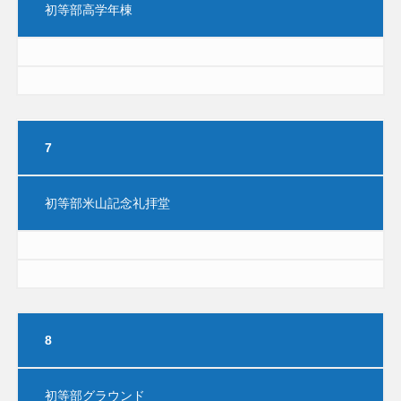
初等部高学年棟
7
初等部米山記念礼拝堂
8
初等部グラウンド