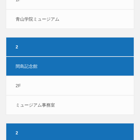
青山学院ミュージアム
2
間島記念館
2F
ミュージアム事務室
2