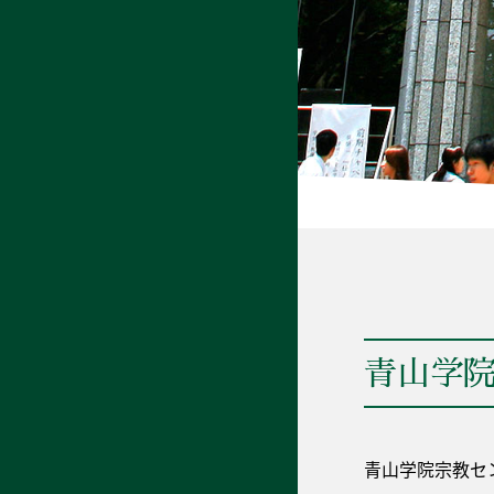
青山学
青山学院宗教セ