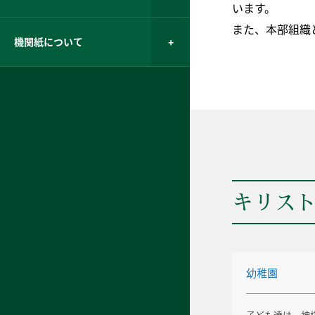
います。
また、本部組織
機関紙について
キリス
幼稚園
子ども達は、神