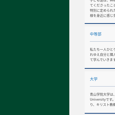
てくださったこ
特別に定められ
様を身近に感じ
中等部
私たち一人ひと
れゆえ自分と隣
て学んでいきま
大学
青山学院大学は、
Universi
り、キリスト教