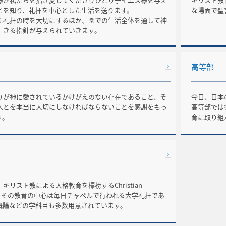
とを知り、礼拝を中心とした生活を送ります。
な場面で聖
た礼拝の時を大切にするほか、園での生活全体を通して神
生きる指針が与えられていきます。
高等部
りが神に愛されているかけがえのない存在であること、そ
今日、日本
人とを本当に大切にしなければならないことを感謝をもっ
高等部では
す。
育に取り組
キリスト教による人格教育を標榜するChristian
tyです。その教育の中心は毎日チャペルで行われる大学礼拝であ
概論などの学科目も多数用意されています。