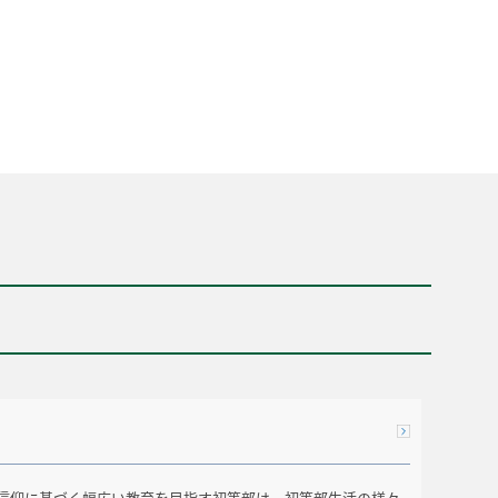
信仰に基づく幅広い教育を目指す初等部は、初等部生活の様々