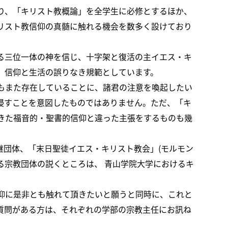
り、「キリスト教概論」を全学生に必修とするほか、
リスト教信仰の真髄に触れる機会を数多く設けており
る三位一体の神を信じ、十字架と復活の主イエス・キ
、信仰と生活の誤りなき規範としています。
もまた存在していることに、諸君の注意を喚起したい
侵すことを意図したものではありません。ただ、「キ
きた福音的・聖書的信仰と違った主張をするものも幾
継団体、「末日聖徒イエス・キリスト教会」(モルモン
る宗教団体の説くところは、 青山学院大学におけるキ
仰に是非とも触れて頂きたいと願うと同時に、これと
質問がある方は、それぞれの学部の宗教主任にお訊ね