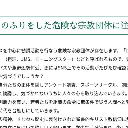
のふりをした危険な宗教団体に注
スを中心に勧誘活動を行なう危険な宗教団体が存在します。「
」（摂理、JMS、モーニングスター）などと呼ばれるもので、
パスや淵野辺駅付近、更にはSNS上でその活動がたびたび確認
お気づきでしょうか？
自分たちの正体を隠しアンケート調査、スポーツサークル、劇
て勧誘し、気づかれないうちに人々の心を取り込んでいきます
判断力を奪い、若者たちを組織の命令に無条件で従う人間へと
時代を台無しにしていきます。
の精神、すなわち歴史に裏付けされた聖書的キリスト教信仰に
の存在に気づいて欲しいと願います。学生生活が始まり、少し