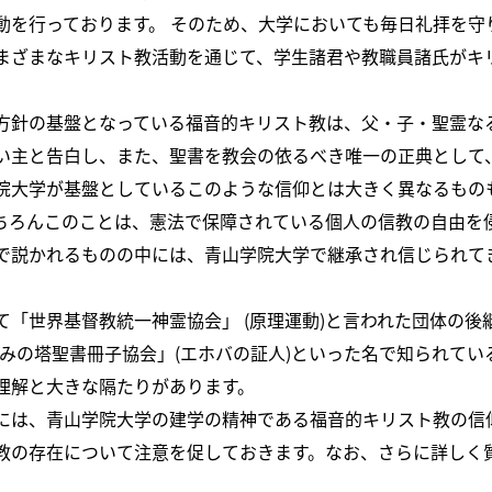
動を行っております。 そのため、大学においても毎日礼拝を守
まざまなキリスト教活動を通じて、学生諸君や教職員諸氏がキ
方針の基盤となっている福音的キリスト教は、父・子・聖霊な
い主と告白し、また、聖書を教会の依るべき唯一の正典として
院大学が基盤としているこのような信仰とは大きく異なるもの
ちろんこのことは、憲法で保障されている個人の信教の自由を
で説かれるものの中には、青山学院大学で継承され信じられて
。
て「世界基督教統一神霊協会」 (原理運動)と言われた団体の後
のみの塔聖書冊子協会」(エホバの証人)といった名で知られてい
理解と大きな隔たりがあります。
には、青山学院大学の建学の精神である福音的キリスト教の信
教の存在について注意を促しておきます。なお、さらに詳しく