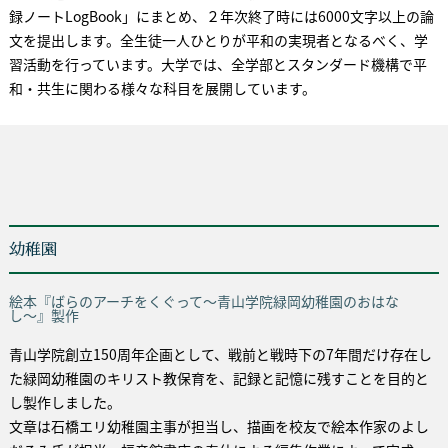
録ノートLogBook」にまとめ、２年次終了時には6000文字以上の論
文を提出します。全生徒一人ひとりが平和の実現者となるべく、学
習活動を行っています。大学では、全学部とスタンダード機構で平
和・共生に関わる様々な科目を展開しています。
幼稚園
絵本『ばらのアーチをくぐって〜青山学院緑岡幼稚園のおはな
し〜』製作
青山学院創立150周年企画として、戦前と戦時下の7年間だけ存在し
た緑岡幼稚園のキリスト教保育を、記録と記憶に残すことを目的と
し製作しました。
文章は石橋エリ幼稚園主事が担当し、描画を校友で絵本作家のよし