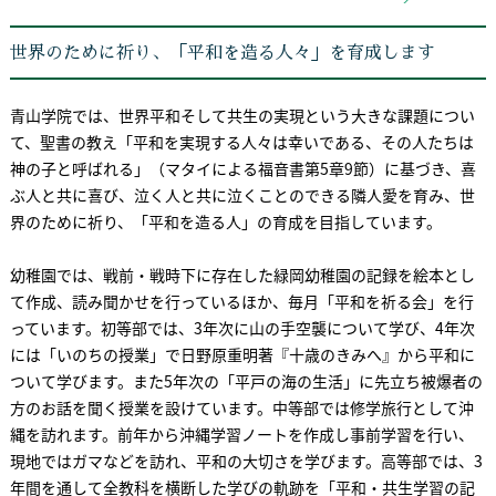
世界のために祈り、「平和を造る人々」を育成します
青山学院では、世界平和そして共生の実現という大きな課題につい
て、聖書の教え「平和を実現する人々は幸いである、その人たちは
神の子と呼ばれる」（マタイによる福音書第5章9節）に基づき、喜
ぶ人と共に喜び、泣く人と共に泣くことのできる隣人愛を育み、世
界のために祈り、「平和を造る人」の育成を目指しています。
幼稚園では、戦前・戦時下に存在した緑岡幼稚園の記録を絵本とし
て作成、読み聞かせを行っているほか、毎月「平和を祈る会」を行
っています。初等部では、3年次に山の手空襲について学び、4年次
には「いのちの授業」で日野原重明著『十歳のきみへ』から平和に
ついて学びます。また5年次の「平戸の海の生活」に先立ち被爆者の
方のお話を聞く授業を設けています。中等部では修学旅行として沖
縄を訪れます。前年から沖縄学習ノートを作成し事前学習を行い、
現地ではガマなどを訪れ、平和の大切さを学びます。高等部では、3
年間を通して全教科を横断した学びの軌跡を「平和・共生学習の記