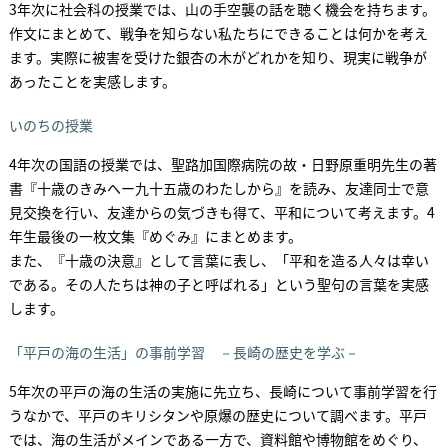
3年次に社会科の授業では、山の手空襲の話を聴く機会を持ちます。
作文にまとめて、戦争を知らない私たちにできることは何かを考え
ます。実際に被害を受けた銀杏の木がどれかを知り、現実に戦争が
あったことを実感します。
いのちの授業
4年次の国語の授業では、聖路加国際病院の故・日野原重明先生の著
書『十歳のきみへー九十五歳のわたしから』を読み、友達同士で意
見交換を行い、友達からの気づきも得て、平和について考えます。4
年生最後の一枚文集『めぐみ』にまとめます。
また、『十歳の決意』として言葉に表し、「平和を造る人々は幸い
である。その人たちは神の子と呼ばれる」という聖句の言葉を実感
します。
「平戸の海の生活」の事前学習 －長崎の歴史を学ぶ－
5年次の平戸の海の生活の実施に先立ち、長崎について事前学習を行
うなかで、平戸のキリシタンや原爆の歴史について調べます。平戸
では、海の生活がメインである一方で、資料館や博物館をめぐり、