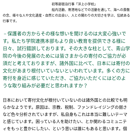
初等部宿泊行事「洋上小学校」
船内活動、寄港地などでの活動を通して、海への畏敬
の念、様々な人や文化遺産・自然との出会い、人との関わりの大切さを学ぶ、伝統ある
行事です。
－保護者の方からその様な想いを聞けるのは大変心強いで
す。私たち学院連携本部もより良い教育を提供できる様に
日々、試行錯誤しております。その大きな柱として、青山学
院の今後の発展のためには皆さまからの寄付のご協力が必
須だと考えておりますが、諸外国に比べて、日本には寄付の
文化があまり根付いていないといわれています。多くの方に
寄付を身近に感じていただき、ご協力いただくにはどのよ
うな取り組みが必要だと思われますか？
日本において寄付文化が根付いていないのは諸外国との比較でも明
らかなようです。原因は、宗教、税制、ファンドレイジングの弱さ
など色々分析されていますが、私自身もこれは本当に難しいテーマ
と感じています。困っている人を助けたい、とか関わるコミュニテ
ィをもっと豊かにしたい、という思いは誰にもあると思います。個