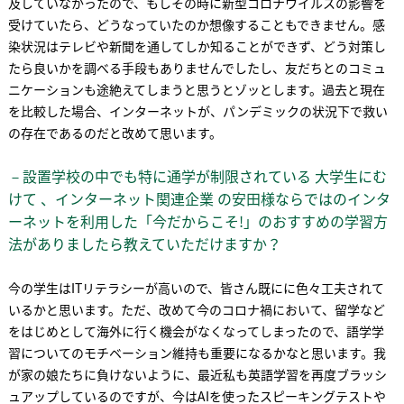
及していなかったので、もしその時に新型コロナウイルスの影響を
受けていたら、どうなっていたのか想像することもできません。感
染状況はテレビや新聞を通してしか知ることができず、どう対策し
たら良いかを調べる手段もありませんでしたし、友だちとのコミュ
ニケーションも途絶えてしまうと思うとゾッとします。過去と現在
を比較した場合、インターネットが、パンデミックの状況下で救い
の存在であるのだと改めて思います。
－設置学校の中でも特に通学が制限されている 大学生にむ
けて 、インターネット関連企業 の安田様ならではのインタ
ーネットを利用した「今だからこそ!」のおすすめの学習方
法がありましたら教えていただけますか？
今の学生はITリテラシーが高いので、皆さん既にに色々工夫されて
いるかと思います。ただ、改めて今のコロナ禍において、留学など
をはじめとして海外に行く機会がなくなってしまったので、語学学
習についてのモチベーション維持も重要になるかなと思います。我
が家の娘たちに負けないように、最近私も英語学習を再度ブラッシ
ュアップしているのですが、今はAIを使ったスピーキングテストや