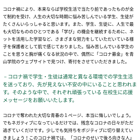
コロナ禍により、本来ならば学校生活で当たり前であったものが全
て制約を受け、人生の大切な時期に悩み苦しんでいる学生、生徒が
たくさんいらっしゃると思います。また、学生、生徒に、人生で最
も大切なもののひとつである「学び」の機会を継続するために、ネ
ットを活用した学習など、さまざまな努力をしていただいている様
子を保護者として肌で感じておりました。悩み苦しんでいる学生の
ことを思うと胸が痛くなる状況の中で、偶然に「コロナ募金」を青
山学院のウェブサイトで見つけ、寄付をさせていただきました。
－コロナ禍で学生・生徒は通常と異なる環境での学生生活
を送っており、先が見えない不安の中にいることと思われま
す。そのような中で、それぞれ頑張っている 在校生に応援
メッセージをお願いいたします。
コロナで奪われた大切な青春の１ページ、本当に悔しいでしょう。
でもネガティブになっているだけでは、残念なコロナの日々がただ
過ぎていくだけです。少しでも気持ちをポジティブに切り替えてい
きましょう！このコロナ禍では、「コロナのせいで後ろ向きな人」