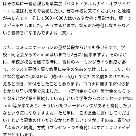
はその年に一番活躍した卒業生『ベスト・アルムナイ・オブザイヤ
ー』に選ばれたので表彰したい。ぜひ学校に来てください」と連絡
が来たんです。そして500～600人はいる夕食会で表彰され、壇上で
スピーチをしました。そうするとまず、なんだか寄付しなきゃなと
いう気持ちになるんですよね（笑）。
また、コミュニケーションの量が普段からとても多いんです。学
校・同窓会からのe-mailはいまでも2日に1回来ますよ。そのほか
に、学校が校舎を建てる時に、寄付のネーミングライツ制度があ
り、クラスで寄付を募り教室に先生の名前をつけました。また、小
さな会議室に2,000ドル（約20～25万）で会社の名前をのせてもら
えると聞き、寄付をしたこともあります。コロナに関する寄付依頼
もかなり早い段階で来ました。「（寄付金からの）奨学金をもらっ
てなんとか学業を継続している」という学生からのメッセージやYou
Tube等が来ており、そういったフィードバックがあると寄付したい
なという気になりますよね。ただ単に「この基金に寄付してくださ
い」という募集の仕方だとなかなか難しいですが、その点、青学の
「ふるさと納税」方式（プレゼントつき寄付）はすごくよいアイデ
アだと思います。