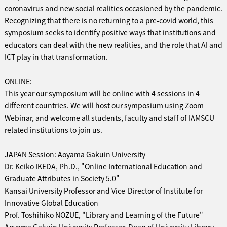
coronavirus and new social realities occasioned by the pandemic.
Recognizing that there is no returning to a pre-covid world, this
symposium seeks to identify positive ways that institutions and
educators can deal with the new realities, and the role that AI and
ICT play in that transformation.
ONLINE:
This year our symposium will be online with 4 sessions in 4
different countries. We will host our symposium using Zoom
Webinar, and welcome all students, faculty and staff of IAMSCU
related institutions to join us.
JAPAN Session: Aoyama Gakuin University
Dr. Keiko IKEDA, Ph.D., "Online International Education and
Graduate Attributes in Society 5.0"
Kansai University Professor and Vice-Director of Institute for
Innovative Global Education
Prof. Toshihiko NOZUE, "Library and Learning of the Future"