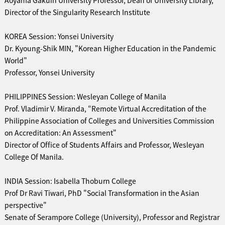
Aoyama Gakuin University Professor, Dean of University Library,
Director of the Singularity Research Institute
KOREA Session: Yonsei University
Dr. Kyoung-Shik MIN, "Korean Higher Education in the Pandemic
World"
Professor, Yonsei University
PHILIPPINES Session: Wesleyan College of Manila
Prof. Vladimir V. Miranda, “Remote Virtual Accreditation of the
Philippine Association of Colleges and Universities Commission
on Accreditation: An Assessment"
Director of Office of Students Affairs and Professor, Wesleyan
College Of Manila.
INDIA Session: Isabella Thoburn College
Prof Dr Ravi Tiwari, PhD "Social Transformation in the Asian
perspective"
Senate of Serampore College (University), Professor and Registrar