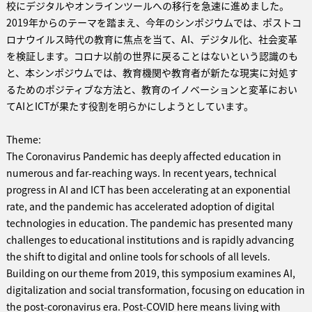
校にデジタルやオンラインツールへの移行を急速に進めました。
2019年からのテーマを踏まえ、今年のシンポジウムでは、ポストコ
ロナウイルス時代の教育に焦点を当て、AI、デジタル化、社会変革
を検証します。コロナ以前の世界に戻ることはないという認識のも
と、本シンポジウムでは、教育機関や教育者が新たな現実に対処す
るためのポジティブな方法と、教育のイノベーションと変革におい
てAIとICTが果たす役割を明らかにしようとしています。
Theme:
The Coronavirus Pandemic has deeply affected education in
numerous and far-reaching ways. In recent years, technical
progress in AI and ICT has been accelerating at an exponential
rate, and the pandemic has accelerated adoption of digital
technologies in education. The pandemic has presented many
challenges to educational institutions and is rapidly advancing
the shift to digital and online tools for schools of all levels.
Building on our theme from 2019, this symposium examines AI,
digitalization and social transformation, focusing on education in
the post-coronavirus era. Post-COVID here means living with