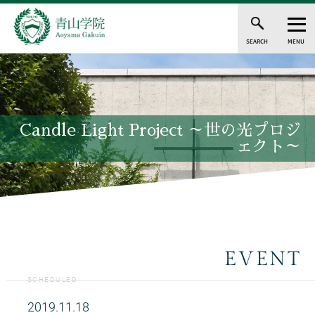
SEARCH
MENU
Candle Light Project ～世の光プロジ
ェクト～
EVENT
SCHEDULED
2019.11.18