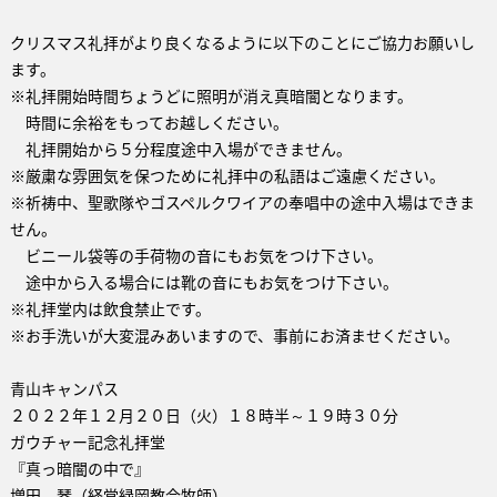
クリスマス礼拝がより良くなるように以下のことにご協力お願いし
ます。
※礼拝開始時間ちょうどに照明が消え真暗闇となります。
時間に余裕をもってお越しください。
礼拝開始から５分程度途中入場ができません。
※厳粛な雰囲気を保つために礼拝中の私語はご遠慮ください。
※祈祷中、聖歌隊やゴスペルクワイアの奉唱中の途中入場はできま
せん。
ビニール袋等の手荷物の音にもお気をつけ下さい。
途中から入る場合には靴の音にもお気をつけ下さい。
※礼拝堂内は飲食禁止です。
※お手洗いが大変混みあいますので、事前にお済ませください。
青山キャンパス
２０２２年１２月２０日（火）１８時半～１９時３０分
ガウチャー記念礼拝堂
『真っ暗闇の中で』
増田 琴（経堂緑岡教会牧師）