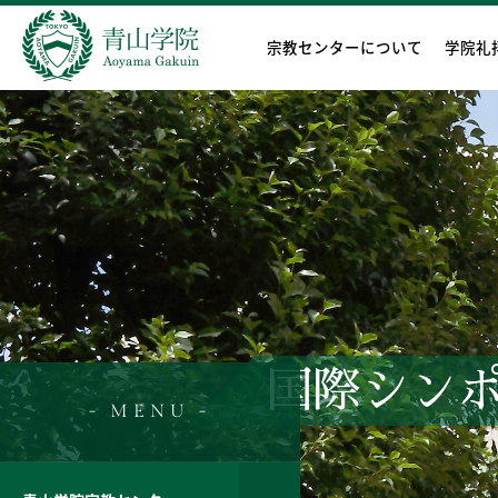
宗教センターについて
学院礼
国際シンポジウ
- MENU -