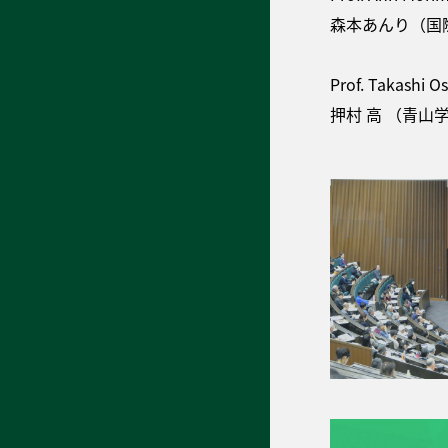
森本あんり（国
Prof. Takashi O
押村 高 （青山