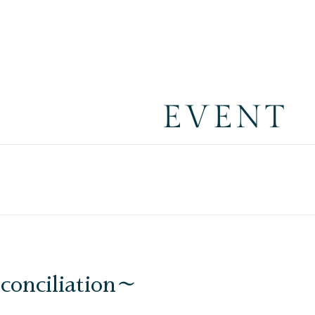
EVENT
nciliation～