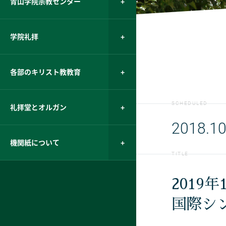
青山学院宗教センター
学院礼拝
各部のキリスト教教育
SCHEDULED
礼拝堂とオルガン
2018.10
機関紙について
TITLE
2019
国際シンポ