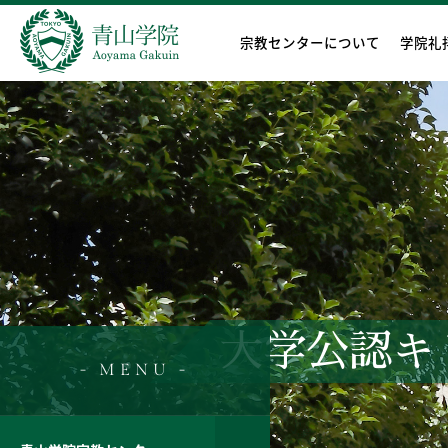
宗教センターについて
学院礼
大学公認キ
- MENU -