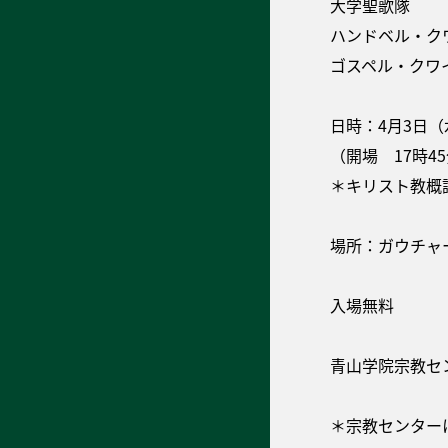
大学聖歌隊
ハンドベル・ク
ゴスペル・クワ
日時：4月3日（
（開場 17時4
＊キリスト教概
場所：ガウチ
入場無料
青山学院宗教セ
＊宗教センター