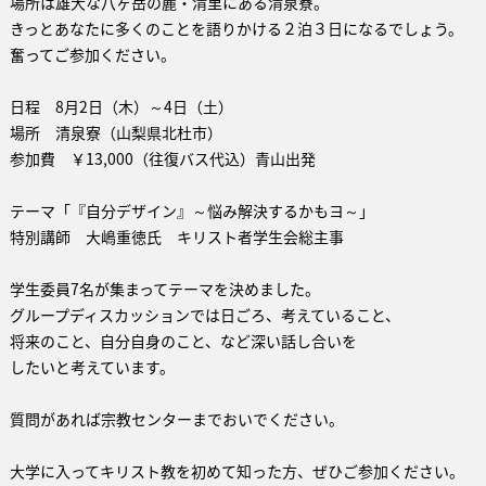
場所は雄大な八ヶ岳の麓・清里にある清泉寮。
きっとあなたに多くのことを語りかける２泊３日になるでしょう。
奮ってご参加ください。
日程 8月2日（木）～4日（土）
場所 清泉寮（山梨県北杜市）
参加費 ￥13,000（往復バス代込）青山出発
テーマ「『自分デザイン』～悩み解決するかもヨ～」
特別講師 大嶋重徳氏 キリスト者学生会総主事
学生委員7名が集まってテーマを決めました。
グループディスカッションでは日ごろ、考えていること、
将来のこと、自分自身のこと、など深い話し合いを
したいと考えています。
質問があれば宗教センターまでおいでください。
大学に入ってキリスト教を初めて知った方、ぜひご参加ください。