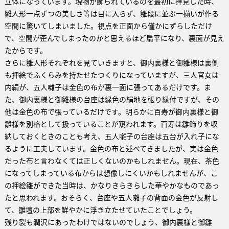
立体になっています。現物が飾られているのを最初に拝見した時、
雛人形一点ずつの美しさ等は目に入らず、雛段に並ぶ一揃いが作る
空間に驚いてしまいました。視点を正面から僅かにずらしただけ
で、空間が歪んでしまったのかと思えるほど扁平になり、裏面が見え
たからです。
さらに雛人形それぞれを見ていきますと、御内裏様と御雛様は裏側
も押絵でふくらみを持たせたつくりになっていますが、三人官女は
内絹が、五人囃子は金色の布が裏一面に張ってあるだけです。ま
た、御内裏様と御雛様の台座は緑色の絹地を張り縁付ですが、その
他は金色の布で張っているだけです。明らかに百寿が御内裏様と御
雛様を別格として扱っていることが窺われます。百寿は雛飾りを収
納しておくときのことも考え、五人囃子の台座は五台が入れ子にな
るように工夫しています。金色の布と述べてきましたが、実は金色
だった布と言わなくては正しくないのかもしれません。現在、茶色
になってしまっている布からは想像しにくいかもしれませんが、こ
の押絵雛ができた当時は、かなりきらきらした華やかなものであっ
たと思われます。おそらく、台座や五人囃子の背面の金色が反射し
て、雛壇の上部を鮮やかに浮き立たせていたことでしょう。
残り裂も潤沢にあったわけではないのでしょう、御内裏様と御雛