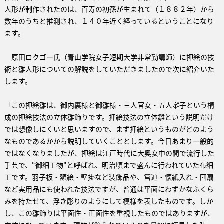
人形が制作されたのは、百寿の初孫が生まれて（１８８２年）から
数年のうちと推測され、１４０年近く経っているということになり
ます。
原田ロクゴー氏（青山学院女子短期大学非常勤講師）に押絵の技
術と雛人形についての解説をしていただきましたので次に紹介いた
します。
「この押絵雛は、御内裏様と御雛様・三人官女・五人囃子という構
成の押絵技法の立体雛飾りです。押絵技法の立体雛という説明だけ
では想像しにくいと思いますので、まず押絵というものがどのよう
なものであるかから説明していくこととします。今日あまり一般的
ではなくなりましたが、押絵は江戸時代に大奥女中の間で流行した
手芸で、“御細工物"と呼ばれ、明治頃まで盛んに行われていた布細
工です。羽子板・額絵・壁掛など装飾品や、筥迫・懐紙入れ・団扇
など実用品にも使われた技法ですが、普通は平面にわずかなふくら
みを持たせて、浮き彫りのようにして模様を表したものです。しか
し、この雛飾りは平面性・正面性を重視したものではありますが、