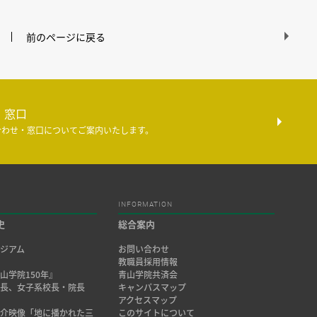
前のページに戻る
・窓口
合わせ・窓口についてご案内いたします。
INFORMATION
史
総合案内
ジアム
お問い合わせ
み
教職員採用情報
山学院150年』
青山学院共済会
院長、女子系校長・院長
キャンパスマップ
アクセスマップ
紹介映像「地に播かれた三
このサイトについて