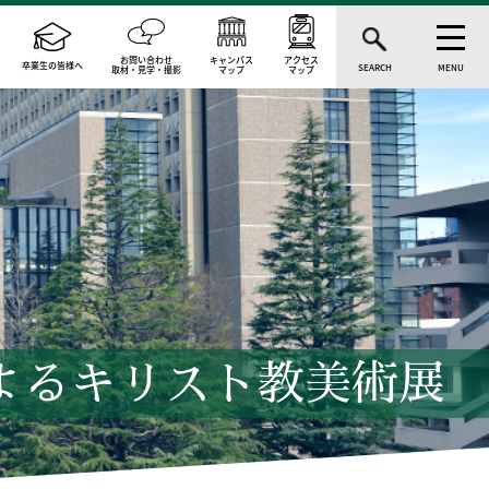
お問い合わせ
キャンパス
アクセス
卒業生の皆様へ
SEARCH
MENU
取材・見学・撮影
マップ
マップ
よるキリスト教美術展