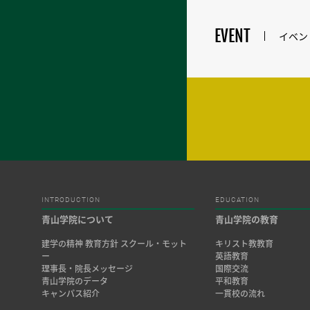
EVENT
イベン
INTRODUCTION
EDUCATION
青山学院について
青山学院の教育
建学の精神 教育方針 スクール・モット
キリスト教教育
ー
英語教育
理事長・院長メッセージ
国際交流
青山学院のデータ
平和教育
キャンパス紹介
一貫校の流れ