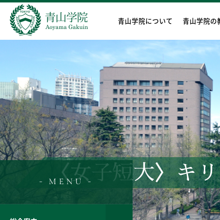
青山学院について
青山学院の
〈女子短大〉キリ
- MENU -