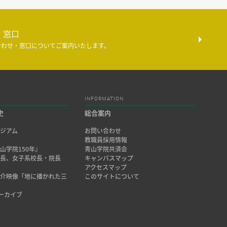
・窓口
合わせ・窓口についてご案内いたします。
INFORMATION
史
総合案内
ジアム
お問い合わせ
み
教職員採用情報
山学院150年』
青山学院共済会
院長、女子系校長・院長
キャンパスマップ
アクセスマップ
紹介映像「地に播かれた三
このサイトについて
アーカイブ