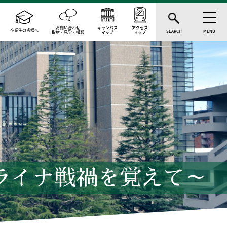
お問い合わせ
キャンパス
アクセス
卒業生の皆様へ
SEARCH
MENU
取材・見学・撮影
マップ
マップ
ライナ戦禍を覚えて～