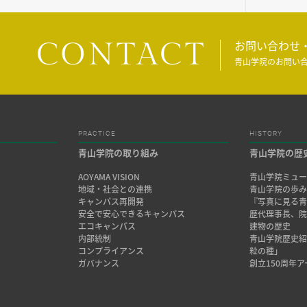
CONTACT
お問い合わせ
青山学院のお問い
PRACTICE
HISTORY
青山学院の取り組み
青山学院の歴
AOYAMA VISION
青山学院ミュー
地域・社会との連携
青山学院の歩
キャンパス再開発
『写真に見る青
安全で安心できるキャンパス
歴代理事長、
エコキャンパス
建物の歴史
内部統制
青山学院歴史
コンプライアンス
粒の種」
ガバナンス
創立150周年