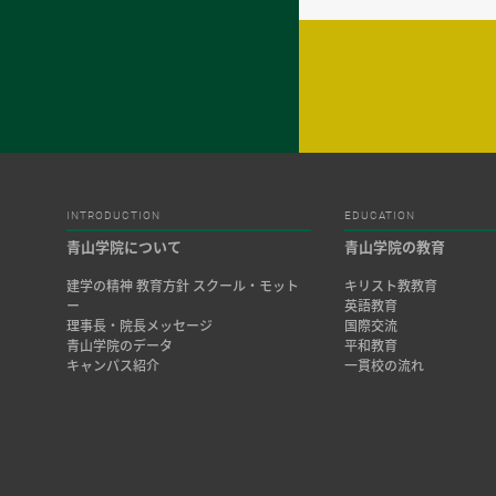
INTRODUCTION
EDUCATION
青山学院について
青山学院の教育
建学の精神 教育方針 スクール・モット
キリスト教教育
ー
英語教育
理事長・院長メッセージ
国際交流
青山学院のデータ
平和教育
キャンパス紹介
一貫校の流れ