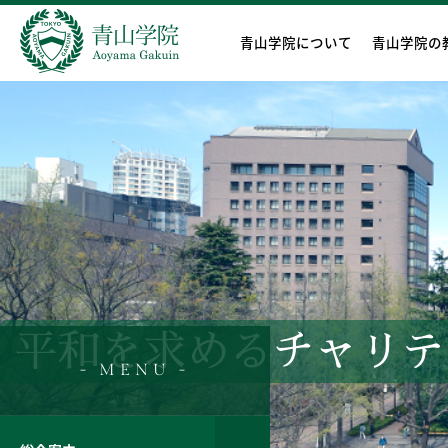
青山学院について
青山学院の
平和を求めるチャリテ
- MENU -