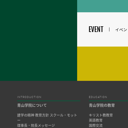
EVENT
イベン
INTRODUCTION
EDUCATION
青山学院について
青山学院の教育
建学の精神 教育方針 スクール・モット
キリスト教教育
ー
英語教育
理事長・院長メッセージ
国際交流