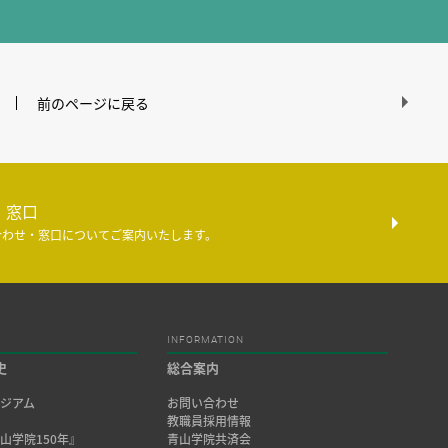
前のページに戻る
・窓口
合わせ・窓口についてご案内いたします。
INFORMATION
史
総合案内
ジアム
お問い合わせ
み
教職員採用情報
山学院150年』
青山学院共済会