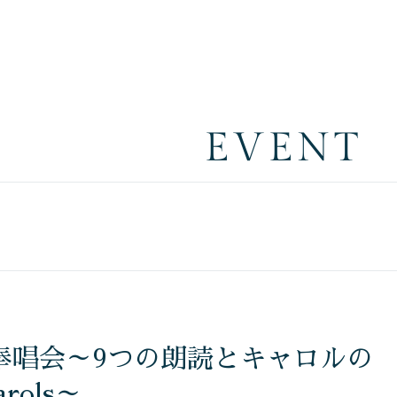
EVENT
奉唱会～9つの朗読とキャロルの
arols～