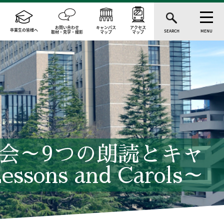
お問い合わせ
キャンパス
アクセス
卒業生の皆様へ
SEARCH
MENU
取材・見学・撮影
マップ
マップ
会～9つの朗読とキャ
ssons and Carols～