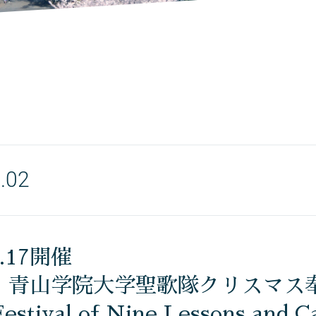
.02
2.17開催
〉青山学院大学聖歌隊クリスマス
stival of Nine Lessons and C