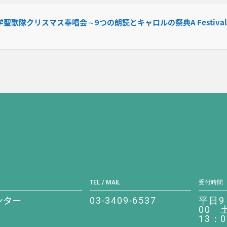
歌隊クリスマス奉唱会～9つの朗読とキャロルの祭典A Festival of Ni
TEL / MAIL
受付時間
ンター
03-3409-6537
平日9
00 
13：0