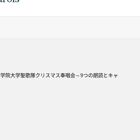
青山学院大学聖歌隊クリスマス奉唱会～9つの朗読とキャ