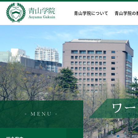
青山学院について
青山学院の
ワー
- MENU -