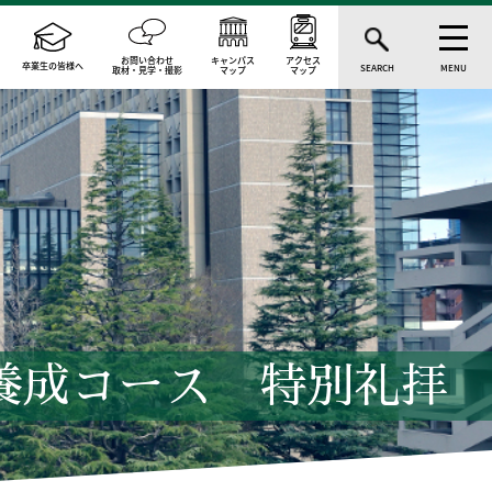
お問い合わせ
キャンパス
アクセス
卒業生の皆様へ
SEARCH
MENU
取材・見学・撮影
マップ
マップ
養成コース 特別礼拝