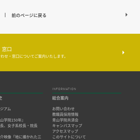
前のページに戻る
・窓口
合わせ・窓口についてご案内いたします。
INFORMATION
史
総合案内
ジアム
お問い合わせ
み
教職員採用情報
山学院150年』
青山学院共済会
院長、女子系校長・院長
キャンパスマップ
アクセスマップ
紹介映像「地に播かれた三
このサイトについて