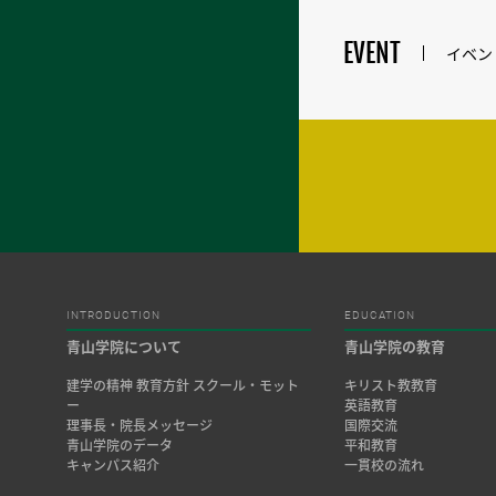
EVENT
イベン
INTRODUCTION
EDUCATION
青山学院について
青山学院の教育
建学の精神 教育方針 スクール・モット
キリスト教教育
ー
英語教育
理事長・院長メッセージ
国際交流
青山学院のデータ
平和教育
キャンパス紹介
一貫校の流れ