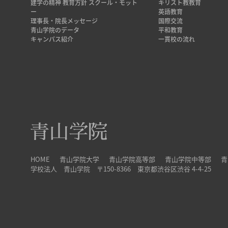
建学の精神 教育方針 スクール・モット
キリスト教教育
ー
英語教育
理事長・院長メッセージ
国際交流
青山学院のデータ
平和教育
キャンパス紹介
一貫校の流れ
HOME
青山学院大学
青山学院高等部
青山学院中等部
青
学校法人 青山学院 〒150-8366 東京都渋谷区渋谷 4-4-25