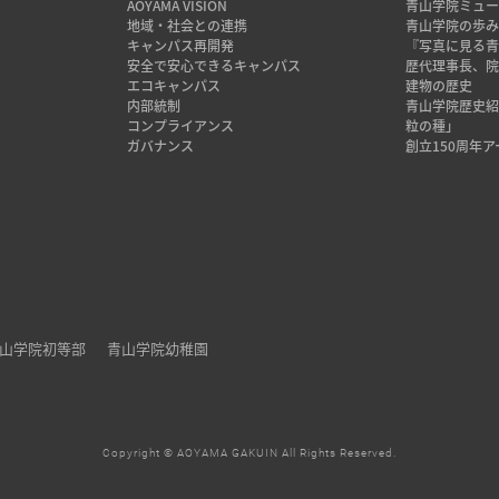
AOYAMA VISION
青山学院ミュー
地域・社会との連携
青山学院の歩
キャンパス再開発
『写真に見る青
安全で安心できるキャンパス
歴代理事長、
エコキャンパス
建物の歴史
内部統制
青山学院歴史
コンプライアンス
粒の種」
ガバナンス
創立150周年
山学院初等部
青山学院幼稚園
Copyright © AOYAMA GAKUIN All Rights Reserved.