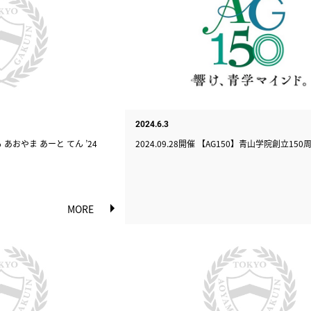
2024.6.3
おーる あおやま あーと てん ’24
2024.09.28開催 【AG150】青山学院創立1
MORE