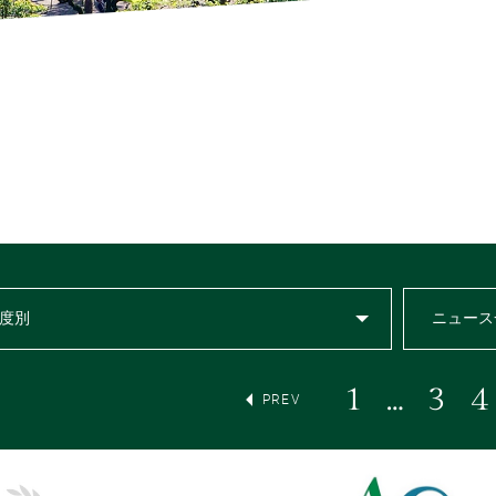
度別
ニュース
1
…
3
4
PREV