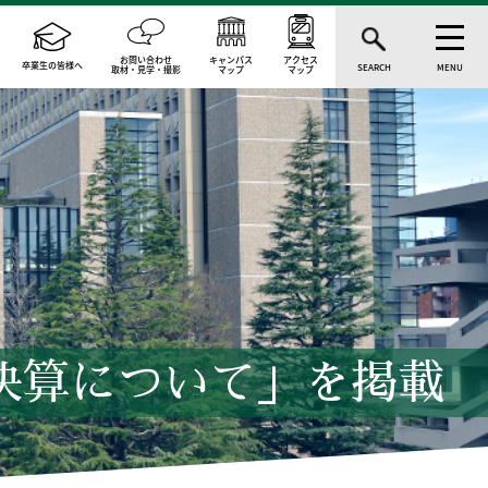
お問い合わせ
キャンパス
アクセス
卒業生の皆様へ
SEARCH
MENU
取材・見学・撮影
マップ
マップ
度決算について」を掲載