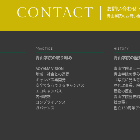
CONTACT
お問い合わせ
青山学院のお問い
PRACTICE
HISTORY
青山学院の取り組み
青山学院の歴
AOYAMA VISION
青山学院ミュー
地域・社会との連携
青山学院の歩
キャンパス再開発
『写真に見る青
安全で安心できるキャンパス
歴代理事長、
エコキャンパス
建物の歴史
内部統制
青山学院歴史
コンプライアンス
粒の種」
ガバナンス
創立150周年