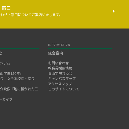
・窓口
合わせ・窓口についてご案内いたします。
INFORMATION
史
総合案内
ジアム
お問い合わせ
み
教職員採用情報
山学院150年』
青山学院共済会
院長、女子系校長・院長
キャンパスマップ
アクセスマップ
紹介映像「地に播かれた三
このサイトについて
アーカイブ