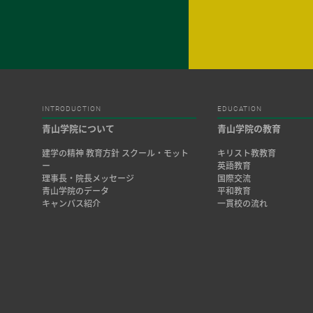
INTRODUCTION
EDUCATION
青山学院について
青山学院の教育
建学の精神 教育方針 スクール・モット
キリスト教教育
ー
英語教育
理事長・院長メッセージ
国際交流
青山学院のデータ
平和教育
キャンパス紹介
一貫校の流れ