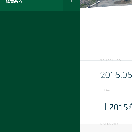
総合案内
SCHEDULED
2016.06
TITLE
「201
CATEGORY