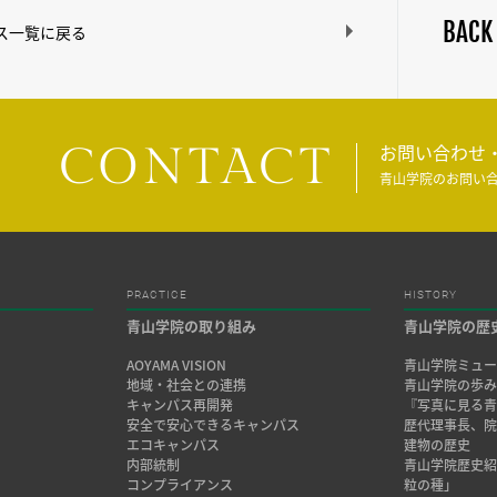
BACK
ス一覧に戻る
CONTACT
お問い合わせ
青山学院のお問い
PRACTICE
HISTORY
青山学院の取り組み
青山学院の歴
AOYAMA VISION
青山学院ミュー
地域・社会との連携
青山学院の歩
キャンパス再開発
『写真に見る青
安全で安心できるキャンパス
歴代理事長、
エコキャンパス
建物の歴史
内部統制
青山学院歴史
コンプライアンス
粒の種」