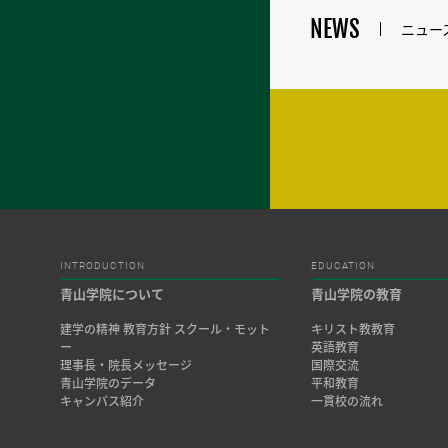
NEWS
ニュー
INTRODUCTION
EDUCATION
青山学院について
青山学院の教育
建学の精神 教育方針 スクール・モット
キリスト教教育
ー
英語教育
理事長・院長メッセージ
国際交流
青山学院のデータ
平和教育
キャンパス紹介
一貫校の流れ