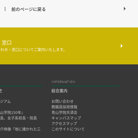
前のページに戻る
・窓口
合わせ・窓口についてご案内いたします。
INFORMATION
史
総合案内
ジアム
お問い合わせ
み
教職員採用情報
山学院150年』
青山学院共済会
院長、女子系校長・院長
キャンパスマップ
アクセスマップ
紹介映像「地に播かれた三
このサイトについて