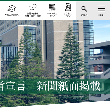
お問い合わせ
キャンパス
アクセス
卒業生の皆様へ
SEARCH
MENU
取材・見学・撮影
マップ
マップ
営宣言 新聞紙面掲載