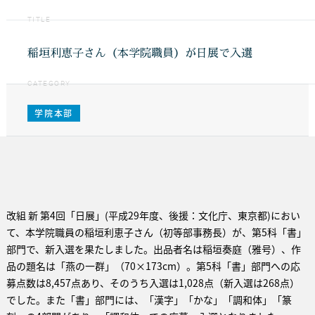
TITLE
稲垣利恵子さん（本学院職員）が日展で入選
CATEGORY
学院本部
改組 新 第4回「日展」(平成29年度、後援：文化庁、東京都)におい
て、本学院職員の稲垣利恵子さん（初等部事務長）が、第5科「書」
部門で、新入選を果たしました。出品者名は稲垣奏庭（雅号）、作
品の題名は「燕の一群」（70×173cm）。第5科「書」部門への応
募点数は8,457点あり、そのうち入選は1,028点（新入選は268点）
でした。また「書」部門には、「漢字」「かな」「調和体」「篆