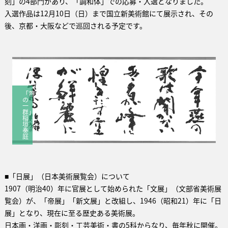
刻」の4部門があり、「調和体」での応募・入選となりました。
入選作品は12月10日（日）まで国立新美術館にて展示され、その
後、京都・大阪などで巡回される予定です。
「燕
の
一
群」
稲
垣
奏
庭
■「日展」（日本美術展覧会）について
1907（明治40）年に官展として始められた「文展」（文部省美術展
覧会）が、「帝展」「新文展」と改組し、1946（昭和21）年に「日
展」となり、現在に至る歴史ある美術展。
日本画・洋画・彫刻・工芸美術・書の5科からなり、毎年秋に開催。