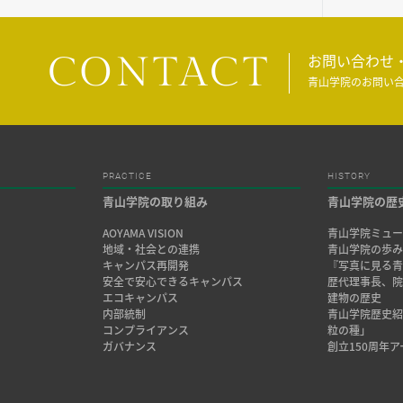
CONTACT
お問い合わせ
青山学院のお問い
PRACTICE
HISTORY
青山学院の取り組み
青山学院の歴
AOYAMA VISION
青山学院ミュー
地域・社会との連携
青山学院の歩
キャンパス再開発
『写真に見る青
安全で安心できるキャンパス
歴代理事長、
エコキャンパス
建物の歴史
内部統制
青山学院歴史
コンプライアンス
粒の種」
ガバナンス
創立150周年