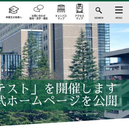
お問い合わせ
キャンパス
アクセス
卒業生の皆様へ
SEARCH
MENU
取材・見学・撮影
マップ
マップ
テスト」を開催します
式ホームページを公開