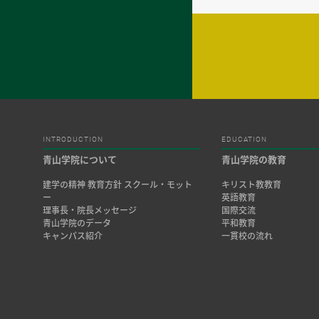
INTRODUCTION
EDUCATION
青山学院について
青山学院の教育
建学の精神 教育方針 スクール・モット
キリスト教教育
ー
英語教育
理事長・院長メッセージ
国際交流
青山学院のデータ
平和教育
キャンパス紹介
一貫校の流れ