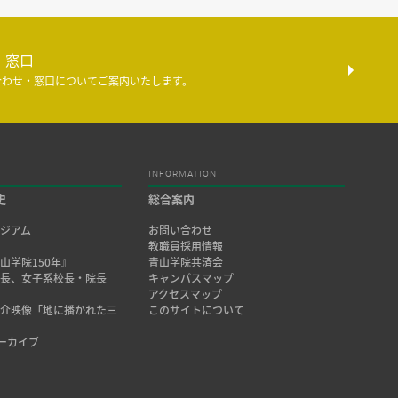
・窓口
合わせ・窓口についてご案内いたします。
INFORMATION
史
総合案内
ジアム
お問い合わせ
み
教職員採用情報
山学院150年』
青山学院共済会
院長、女子系校長・院長
キャンパスマップ
アクセスマップ
紹介映像「地に播かれた三
このサイトについて
アーカイブ