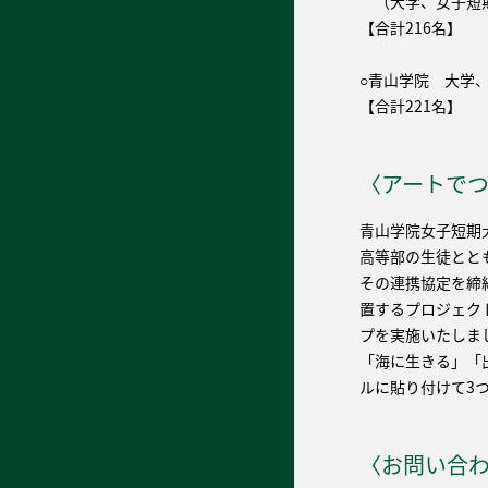
（大学、女子短期
【合計216名】
○青山学院 大学
【合計221名】
〈アートで
青山学院女子短期
高等部の生徒とと
その連携協定を締
置するプロジェクト
プを実施いたしま
「海に生きる」「
ルに貼り付けて3
〈お問い合