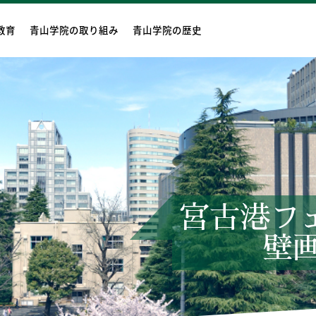
教育
青山学院の取り組み
青山学院の歴史
宮古港フ
壁画