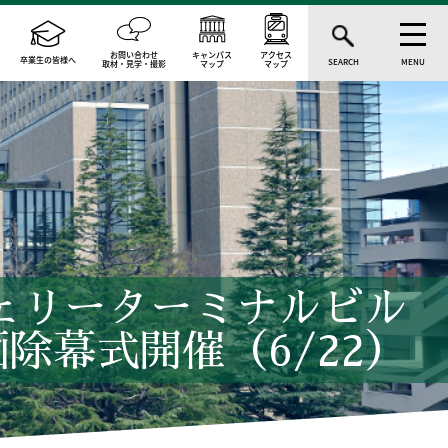
お問い合わせ
キャンパス
アクセス
卒業生の皆様へ
SEARCH
MENU
取材・見学・撮影
マップ
マップ
ェリーターミナルビル
除幕式開催（6/22）