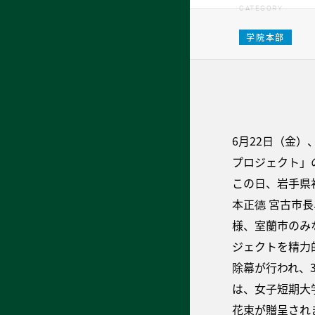
CATEGORY
学院本部
6月22日（金
プロジェクト」
この日、岩手県
本正德 宮古市
様、室蘭市のみ
ジェクトを精力
除幕が行われ、
は、女子短期大
花束が贈呈され