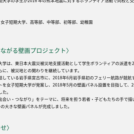
大学の学生が2016 年の熊本地震に対するボランティア活動で同校と
、女子短期大学、高等部、中等部、初等部、幼稚園
つながる壁画プロジェクト〉
大学は、東日本大震災被災地支援活動として学生ボランティアの派遣を2
もに、被災地との関わりを継続しています。
結している岩手県宮古市に、2018年6月岩手県初のフェリー航路が就
を女子短期大学が発案し、2018年5月の壁画パネル設置を目指して、20
した。
出会い・つながり」をテーマに、将来を担う若者・子どもたちの手で描い
つの大きな壁画パネルが完成しました。
わせ〉