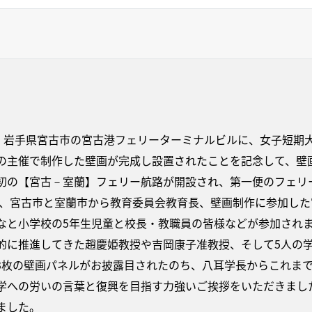
）、岩手県宮古市の宮古港フェリーターミナルビルに、女子短期
の主催で制作した壁画が完成し設置されたことを記念して、壁
初の【宮古－室蘭】フェリー航路が開設され、第一便のフェリー
長、宮古市と室蘭市から教育委員会教育長、壁画制作に参加した
なと小学校の5年生児童と校長・教職員の皆様などが参加され
的に推進してきた趙慶姫教授や吉岡康子准教授、そして5人の
3枚の壁画パネルがお披露目されたのち、八耳学長からこれま
学への労いの言葉と復興を目指す力強いご挨拶をいただきまし
ました。