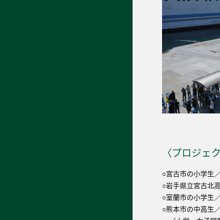
〈プロジェ
○宮古市の小学生
○岩手県立宮古北
○室蘭市の小学生
○熊本市の中高生