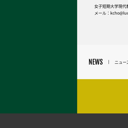
女子短期大学現代
メール：kcho@luce
NEWS
ニュー