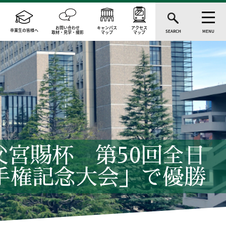
お問い合わせ
キャンパス
アクセス
卒業生の皆様へ
SEARCH
MENU
取材・見学・撮影
マップ
マップ
宮賜杯 第50回全日
手権記念大会」で優勝