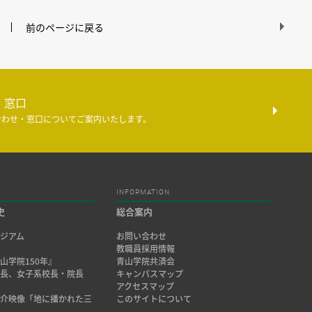
前のページに戻る
・窓口
合わせ・窓口についてご案内いたします。
INFORMATION
史
総合案内
ジアム
お問い合わせ
み
教職員採用情報
山学院150年』
青山学院共済会
院長、女子系校長・院長
キャンパスマップ
アクセスマップ
紹介映像「地に播かれた三
このサイトについて