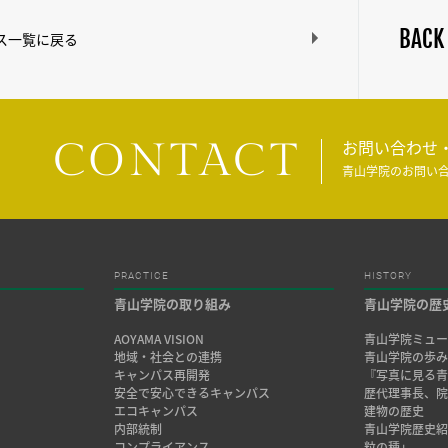
BACK
ス一覧に戻る
CONTACT
お問い合わせ
青山学院のお問い
PRACTICE
HISTORY
青山学院の取り組み
青山学院の歴
AOYAMA VISION
青山学院ミュー
地域・社会との連携
青山学院の歩
キャンパス再開発
『写真に見る青
安全で安心できるキャンパス
歴代理事長、
エコキャンパス
建物の歴史
内部統制
青山学院歴史
コンプライアンス
粒の種」