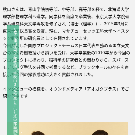
秋山さんは、青山学院初等部、中等部、高等部を経て、北海道大学
理学部物理学科へ進学。同学科を首席で卒業後、東京大学大学院理
学系研究科天文学専攻を修了され（博士〈理学〉）、2015年3月に
左
東京大学総長賞を受賞。現在、マサチューセッツ工科大学ヘイスタ
か
ら、
ック観測所の研究員として在籍されています。
浦
田
今回成功した国際プロジェクトチームの日本代表を務める国立天文
浩
中
台の本間希樹教授から誘いを受け、大学卒業後の2010年から今回の
等
部
プロジェクトに携わり、脳科学の研究者との関わりから、スパース
教
頭
モデリング手法を共同で考案するなど、ブラックホールの存在を直
（当
時
接示す今回の撮影成功に大きく貢献されました。
秋
山
さ
ん
インタビューの模様を、オウンドメディア「アオガクプラス」でご
が
所
紹介予定です。
属
し
て
い
た
科
学
部
顧
問）、
秋