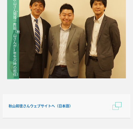
山
さ
ん、
関
隆
一
教
諭
（秋
山
さ
ん
が
3
年
生
の
時
の
担
任）
秋山和徳さんウェブサイトへ（日本語）