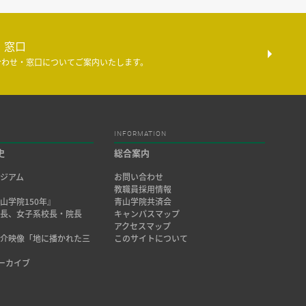
・窓口
合わせ・窓口についてご案内いたします。
INFORMATION
史
総合案内
ジアム
お問い合わせ
み
教職員採用情報
山学院150年』
青山学院共済会
院長、女子系校長・院長
キャンパスマップ
アクセスマップ
紹介映像「地に播かれた三
このサイトについて
アーカイブ