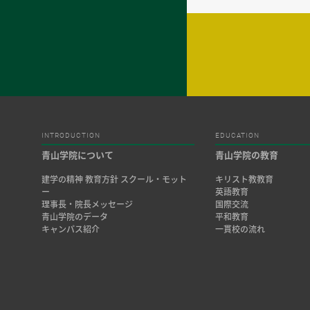
INTRODUCTION
EDUCATION
青山学院について
青山学院の教育
建学の精神 教育方針 スクール・モット
キリスト教教育
ー
英語教育
理事長・院長メッセージ
国際交流
青山学院のデータ
平和教育
キャンパス紹介
一貫校の流れ