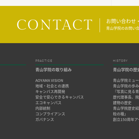
CONTACT
お問い合わせ
青山学院のお問い
PRACTICE
HISTORY
青山学院の取り組み
青山学院の歴
AOYAMA VISION
青山学院ミュー
地域・社会との連携
青山学院の歩
キャンパス再開発
『写真に見る青
安全で安心できるキャンパス
歴代理事長、
エコキャンパス
建物の歴史
内部統制
青山学院歴史
コンプライアンス
粒の種」
ガバナンス
創立150周年