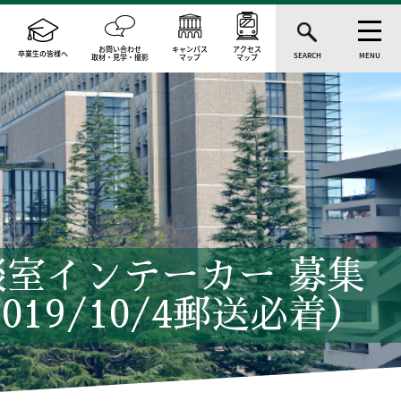
お問い合わせ
キャンパス
アクセス
卒業生の皆様へ
SEARCH
MENU
取材・見学・撮影
マップ
マップ
談室インテーカー 募集
019/10/4郵送必着）