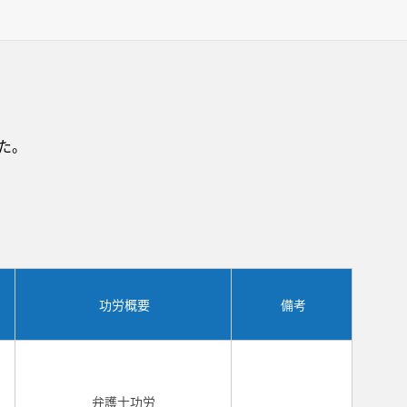
た。
功労概要
備考
弁護士功労