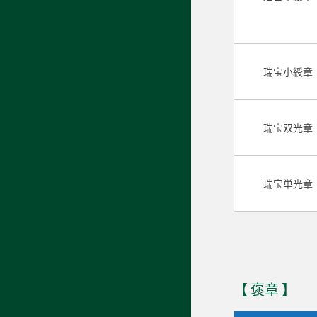
瑞宝小綬章
瑞宝双光章
瑞宝単光章
【 褒章 】