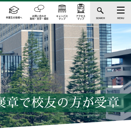
お問い合わせ
キャンパス
アクセス
卒業生の皆様へ
SEARCH
MENU
取材・見学・撮影
マップ
マップ
褒章で校友の方が受章