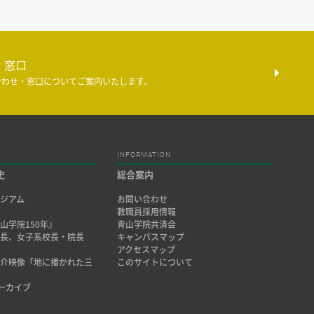
・窓口
合わせ・窓口についてご案内いたします。
INFORMATION
史
総合案内
ジアム
お問い合わせ
み
教職員採用情報
山学院150年』
青山学院共済会
院長、女子系校長・院長
キャンパスマップ
アクセスマップ
紹介映像「地に播かれた三
このサイトについて
アーカイブ