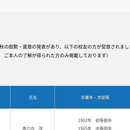
9年秋の叙勲・褒章の発表があり、以下の校友の方が受章されまし
現在 ご本人の了解が得られた方のみ掲載しております）
氏名
卒業年・学部等
1962年 初等部卒
巻之内 茂
1965年 中等部卒