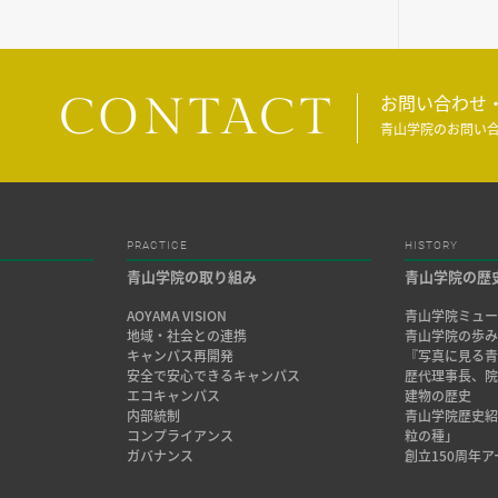
CONTACT
お問い合わせ
青山学院のお問い
PRACTICE
HISTORY
青山学院の取り組み
青山学院の歴
AOYAMA VISION
青山学院ミュー
地域・社会との連携
青山学院の歩
キャンパス再開発
『写真に見る青
安全で安心できるキャンパス
歴代理事長、
エコキャンパス
建物の歴史
内部統制
青山学院歴史
コンプライアンス
粒の種」
ガバナンス
創立150周年