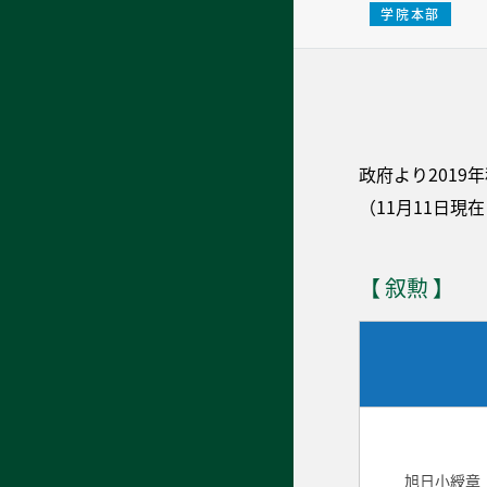
学院本部
政府より201
（11月11日
【 叙勲 】
旭日小綬章