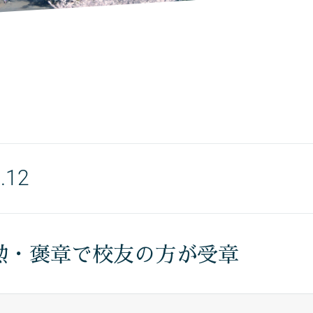
.12
勲・褒章で校友の方が受章