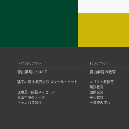
INTRODUCTION
EDUCATION
青山学院について
青山学院の教育
建学の精神 教育方針 スクール・モット
キリスト教教育
ー
英語教育
理事長・院長メッセージ
国際交流
青山学院のデータ
平和教育
キャンパス紹介
一貫校の流れ