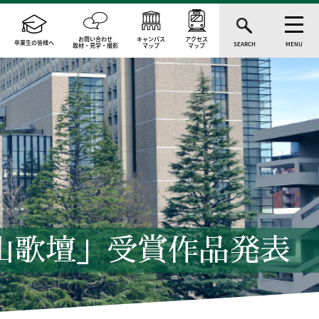
お問い合わせ
キャンパス
アクセス
卒業生の皆様へ
SEARCH
MENU
取材・見学・撮影
マップ
マップ
青山歌壇」受賞作品発表