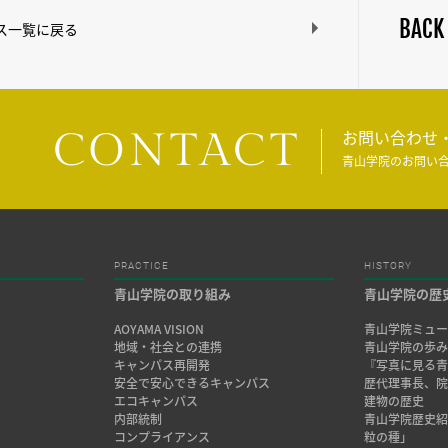
BACK
ス一覧に戻る
CONTACT
お問い合わせ
青山学院のお問い
PRACTICE
HISTORY
青山学院の取り組み
青山学院の歴
AOYAMA VISION
青山学院ミュー
地域・社会との連携
青山学院の歩
キャンパス再開発
『写真に見る青
安全で安心できるキャンパス
歴代理事長、
エコキャンパス
建物の歴史
内部統制
青山学院歴史
コンプライアンス
粒の種」