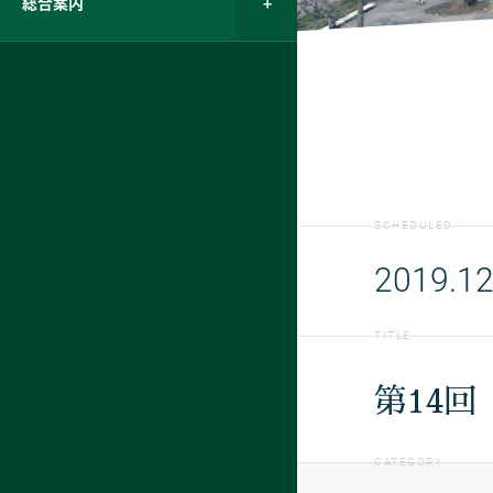
総合案内
SCHEDULED
2019.12
TITLE
第14
CATEGORY