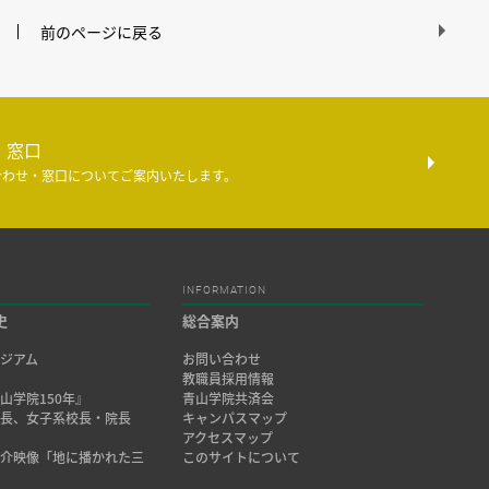
前のページに戻る
・窓口
合わせ・窓口についてご案内いたします。
INFORMATION
史
総合案内
ジアム
お問い合わせ
み
教職員採用情報
山学院150年』
青山学院共済会
院長、女子系校長・院長
キャンパスマップ
アクセスマップ
紹介映像「地に播かれた三
このサイトについて