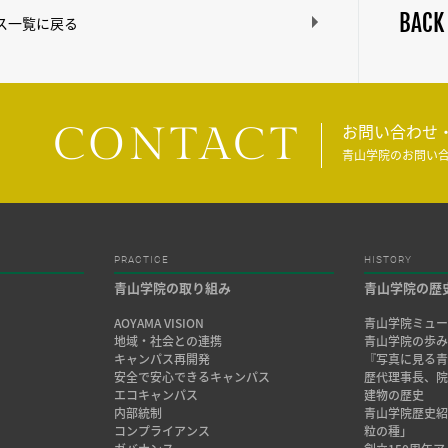
BACK
ス一覧に戻る
CONTACT
お問い合わせ
青山学院のお問い
PRACTICE
HISTORY
青山学院の取り組み
青山学院の歴
AOYAMA VISION
青山学院ミュー
地域・社会との連携
青山学院の歩
キャンパス再開発
『写真に見る青
安全で安心できるキャンパス
歴代理事長、
エコキャンパス
建物の歴史
内部統制
青山学院歴史
コンプライアンス
粒の種」