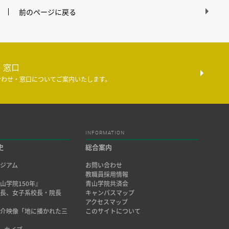
前のページに戻る
・窓口
合わせ・窓口についてご案内いたします。
INFORMATION
史
総合案内
ジアム
お問い合わせ
み
教職員採用情報
山学院150年』
青山学院共済会
院長、女子系校長・院長
キャンパスマップ
アクセスマップ
紹介映像「地に播かれた三
このサイトについて