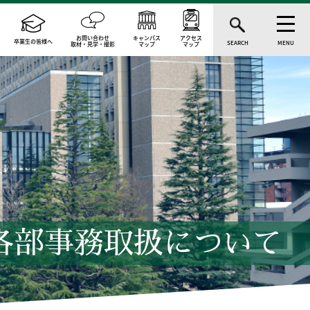
お問い合わせ
キャンパス
アクセス
卒業生の皆様へ
SEARCH
MENU
取材・見学・撮影
マップ
マップ
各部事務取扱について