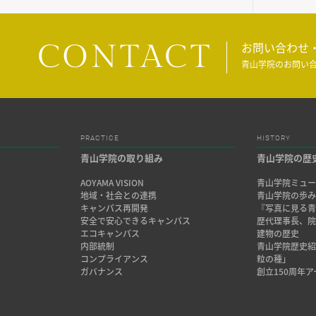
CONTACT
お問い合わせ
青山学院のお問い
PRACTICE
HISTORY
青山学院の取り組み
青山学院の歴
AOYAMA VISION
青山学院ミュー
地域・社会との連携
青山学院の歩
キャンパス再開発
『写真に見る青
安全で安心できるキャンパス
歴代理事長、
エコキャンパス
建物の歴史
内部統制
青山学院歴史
コンプライアンス
粒の種」
ガバナンス
創立150周年