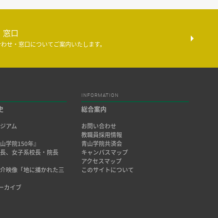
・窓口
合わせ・窓口についてご案内いたします。
INFORMATION
史
総合案内
ジアム
お問い合わせ
み
教職員採用情報
山学院150年』
青山学院共済会
院長、女子系校長・院長
キャンパスマップ
アクセスマップ
紹介映像「地に播かれた三
このサイトについて
アーカイブ