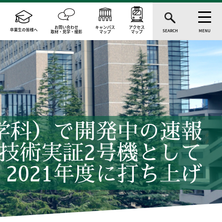
お問い合わせ
キャンパス
アクセス
卒業生の皆様へ
SEARCH
MENU
取材・見学・撮影
マップ
マップ
学科）で開発中の速報
星技術実証2号機として
2021年度に打ち上げ