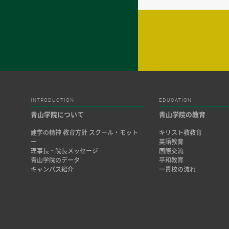
INTRODUCTION
EDUCATION
青山学院について
青山学院の教育
建学の精神 教育方針 スクール・モット
キリスト教教育
ー
英語教育
理事長・院長メッセージ
国際交流
青山学院のデータ
平和教育
キャンパス紹介
一貫校の流れ