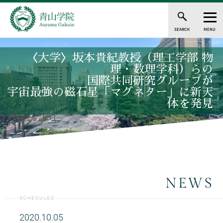
SEARCH
MENU
〈大学〉坂本貴紀教授（理工学部 物
理・数理学科）らの
国際共同研究グループが
宇宙最強の磁石星「マグネター」に新天
体を発見
NEWS
SCHEDULED
2020.10.05