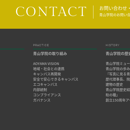
CONTACT
お問い合わせ
青山学院のお問い
PRACTICE
HISTORY
青山学院の取り組み
青山学院の歴
AOYAMA VISION
青山学院ミュー
地域・社会との連携
青山学院の歩
キャンパス再開発
『写真に見る青
安全で安心できるキャンパス
歴代理事長、
エコキャンパス
建物の歴史
内部統制
青山学院歴史
コンプライアンス
粒の種」
ガバナンス
創立150周年