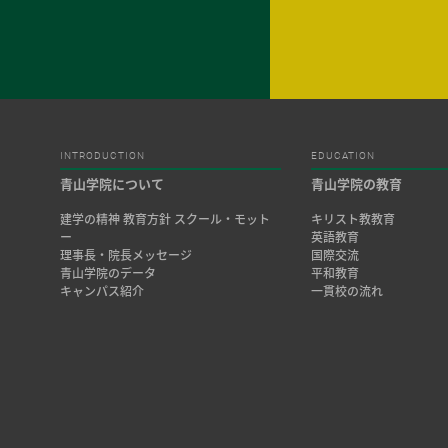
INTRODUCTION
EDUCATION
青山学院について
青山学院の教育
建学の精神 教育方針 スクール・モット
キリスト教教育
ー
英語教育
理事長・院長メッセージ
国際交流
青山学院のデータ
平和教育
キャンパス紹介
一貫校の流れ