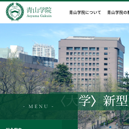
青山学院について
青山学院の
〈大学〉新型
- MENU -