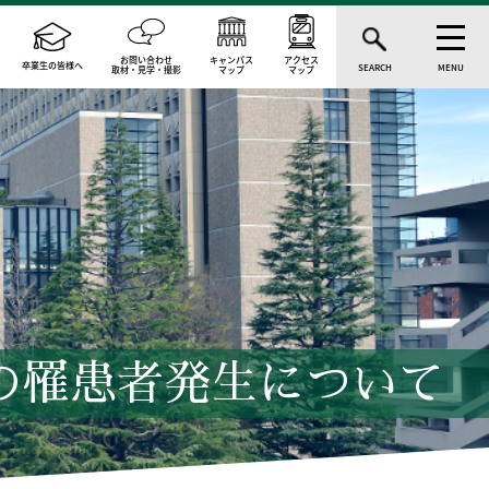
お問い合わせ
キャンパス
アクセス
卒業生の皆様へ
SEARCH
MENU
取材・見学・撮影
マップ
マップ
の罹患者発生について