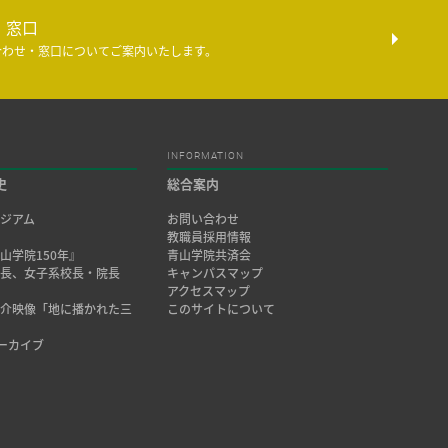
・窓口
合わせ・窓口についてご案内いたします。
INFORMATION
史
総合案内
ジアム
お問い合わせ
み
教職員採用情報
山学院150年』
青山学院共済会
院長、女子系校長・院長
キャンパスマップ
アクセスマップ
紹介映像「地に播かれた三
このサイトについて
アーカイブ