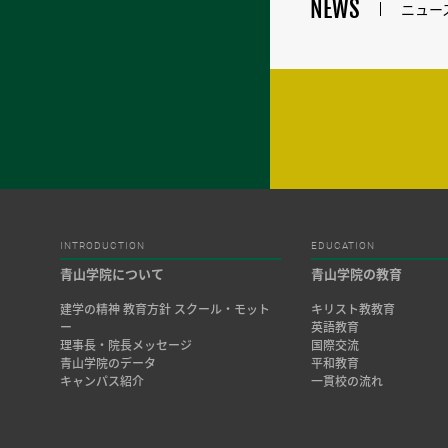
NEWS
ニュー
INTRODUCTION
EDUCATION
青山学院について
青山学院の教育
建学の精神 教育方針 スクール・モット
キリスト教教育
ー
英語教育
理事長・院長メッセージ
国際交流
青山学院のデータ
平和教育
キャンパス紹介
一貫校の流れ