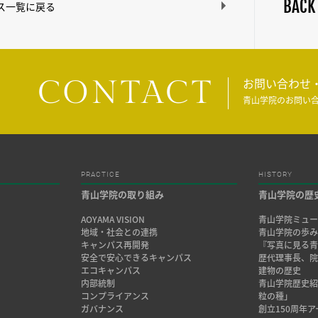
BACK
ス一覧に戻る
CONTACT
お問い合わせ
青山学院のお問い
PRACTICE
HISTORY
青山学院の取り組み
青山学院の歴
AOYAMA VISION
青山学院ミュー
地域・社会との連携
青山学院の歩
キャンパス再開発
『写真に見る青
安全で安心できるキャンパス
歴代理事長、
エコキャンパス
建物の歴史
内部統制
青山学院歴史
コンプライアンス
粒の種」
ガバナンス
創立150周年