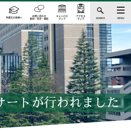
お問い合わせ
キャンパス
アクセス
卒業生の皆様へ
SEARCH
MENU
取材・見学・撮影
マップ
マップ
サートが行われました