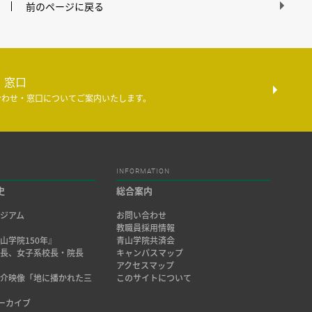
前のページに戻る
・窓口
合わせ・窓口についてご案内いたします。
INFORMATION
史
総合案内
ジアム
お問い合わせ
み
教職員採用情報
山学院150年』
青山学院共済会
院長、女子系校長・院長
キャンパスマップ
アクセスマップ
紹介映像「地に播かれた三
このサイトについて
アーカイブ