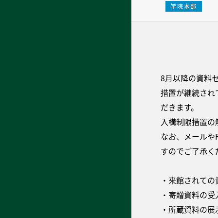
学院本部
8月以降の資料
措置が継続され
だきます。
入構制限措置の
なお、メールや
すのでご了承く
・来館されての
・寄贈資料の受
・所蔵資料の展