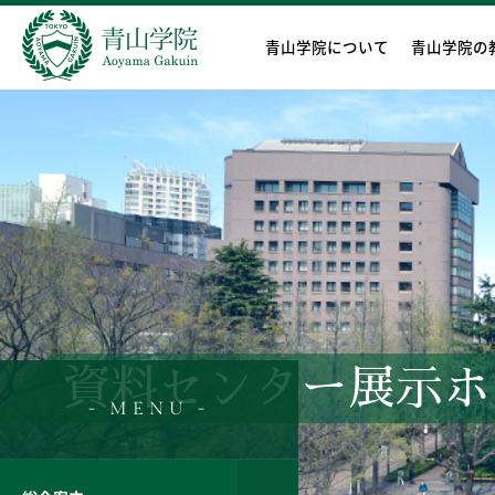
青山学院について
青山学院の
資料センター展示ホ
- MENU -