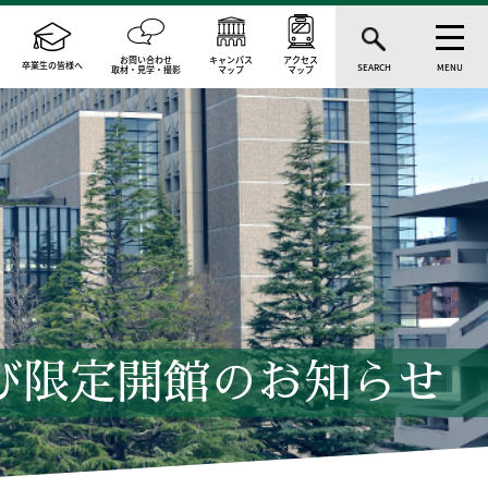
お問い合わせ
キャンパス
アクセス
卒業生の皆様へ
SEARCH
MENU
取材・見学・撮影
マップ
マップ
び限定開館のお知らせ