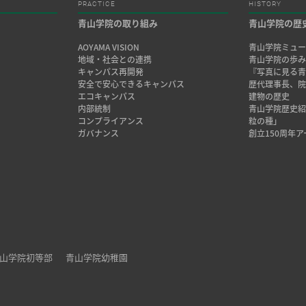
PRACTICE
HISTORY
青山学院の取り組み
青山学院の歴
AOYAMA VISION
青山学院ミュー
地域・社会との連携
青山学院の歩
キャンパス再開発
『写真に見る青
安全で安心できるキャンパス
歴代理事長、
エコキャンパス
建物の歴史
内部統制
青山学院歴史
コンプライアンス
粒の種」
ガバナンス
創立150周年
山学院初等部
青山学院幼稚園