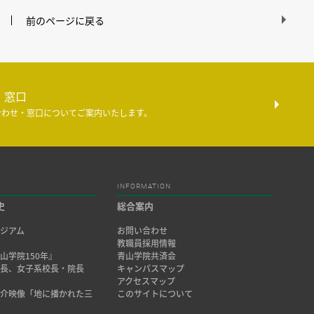
前のページに戻る
・窓口
合わせ・窓口についてご案内いたします。
INFORMATION
史
総合案内
ジアム
お問い合わせ
み
教職員採用情報
山学院150年』
青山学院共済会
院長、女子系校長・院長
キャンパスマップ
アクセスマップ
紹介映像「地に播かれた三
このサイトについて