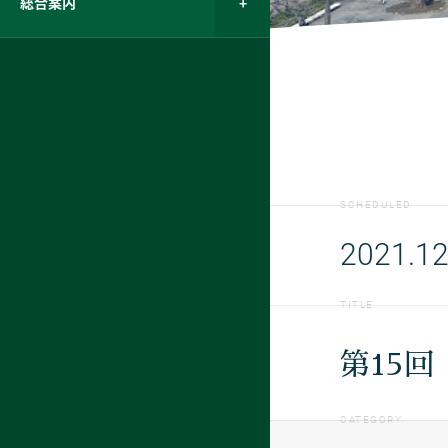
総合案内
SCHEDULED
2021.12
TITLE
第15
CATEGORY