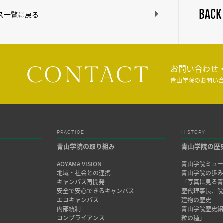
BACK
ス一覧に戻る
CONTACT
お問い合わせ
青山学院のお問い
PRACTICE
HISTORY
青山学院の取り組み
青山学院の歴
AOYAMA VISION
青山学院ミュー
地域・社会との連携
青山学院の歩
キャンパス再開発
『写真に見る青
安全で安心できるキャンパス
歴代理事長、
エコキャンパス
建物の歴史
内部統制
青山学院歴史
コンプライアンス
粒の種」