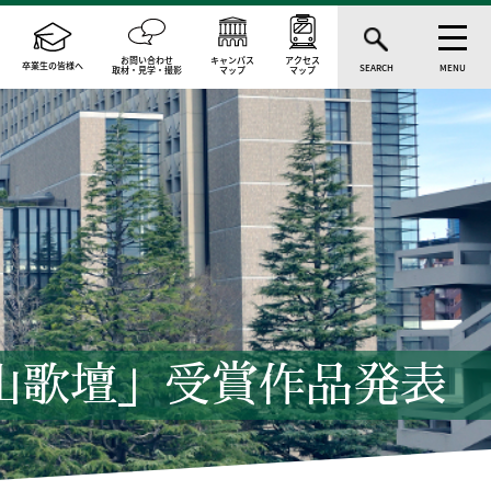
お問い合わせ
キャンパス
アクセス
卒業生の皆様へ
SEARCH
MENU
取材・見学・撮影
マップ
マップ
青山歌壇」受賞作品発表