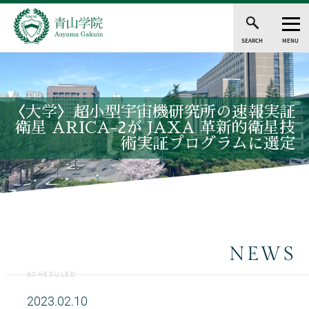
SEARCH
MENU
〈大学〉超小型宇宙機研究所の速報実証
衛星 ARICA-2が JAXA 革新的衛星技
術実証プログラムに選定
NEWS
SCHEDULED
2023.02.10