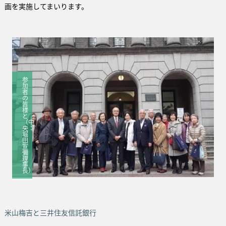
画を実施してまいります。
参
加
者
の
皆
様
と
（中
央：
堀
田
宣
彌
理
事
長）
米山梅吉と三井住友信託銀行