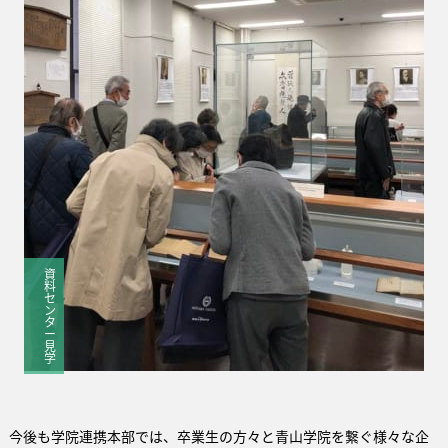
資
料
セ
ン
タ
ー
見
学
今後も学院連携本部では、卒業生の方々と青山学院を繋ぐ様々な企