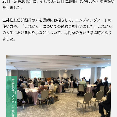
25日（定員20名）に、そして3月17日に2回目（定員50名）を実施い
たしました。
三井住友信託銀行の方を講師にお招きして、エンディングノートの
使い方や、「これから」についての勉強会を行いました。これから
の人生における困り事などについて、専門家の方から学ぶ時となり
ました。
青
学
会
館
「シ
ノ
ノ
メ」
に
て
勉
強