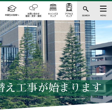
お問い合わせ
キャンパス
アクセス
卒業生の皆様へ
SEARCH
MENU
取材・見学・撮影
マップ
マップ
替え工事が始まります