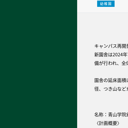
幼稚園
キャンパス再開
新園舎は202
備が行われ、全体
園舎の延床面積
径、つき山など
名称：青山学院
〈計画概要〉