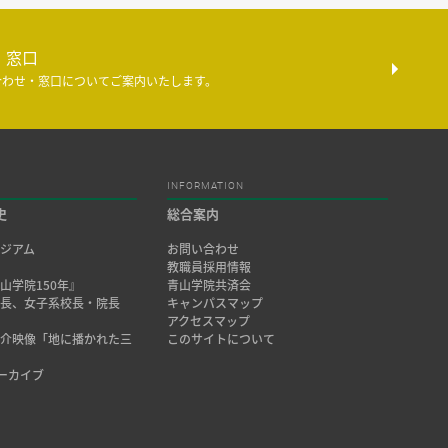
・窓口
合わせ・窓口についてご案内いたします。
INFORMATION
史
総合案内
ジアム
お問い合わせ
み
教職員採用情報
山学院150年』
青山学院共済会
院長、女子系校長・院長
キャンパスマップ
アクセスマップ
紹介映像「地に播かれた三
このサイトについて
アーカイブ