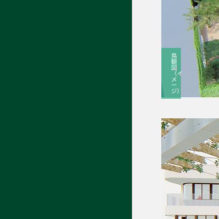
鳥
観
図
（イ
メ
ー
ジ）