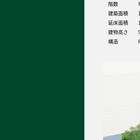
階数 地
建築面積 1,4
延床面積 1,9
建物高さ 9.
構造 RC