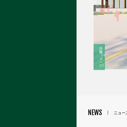
外
観
（イ
メ
ー
ジ）
NEWS
ニュー