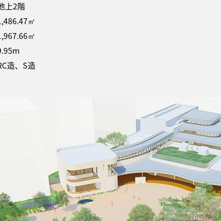
上2階
86.47㎡
67.66㎡
95m
造、S造