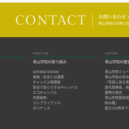
CONTACT
お問い合わせ
青山学院のお問い
PRACTICE
HISTORY
青山学院の取り組み
青山学院の歴
AOYAMA VISION
青山学院ミュー
地域・社会との連携
青山学院の歩
キャンパス再開発
『写真に見る青
安全で安心できるキャンパス
歴代理事長、
エコキャンパス
建物の歴史
内部統制
青山学院歴史
コンプライアンス
粒の種」
ガバナンス
創立150周年