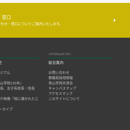
・窓口
合わせ・窓口についてご案内いたします。
INFORMATION
史
総合案内
ジアム
お問い合わせ
み
教職員採用情報
山学院150年』
青山学院共済会
院長、女子系校長・院長
キャンパスマップ
アクセスマップ
紹介映像「地に播かれた三
このサイトについて
アーカイブ