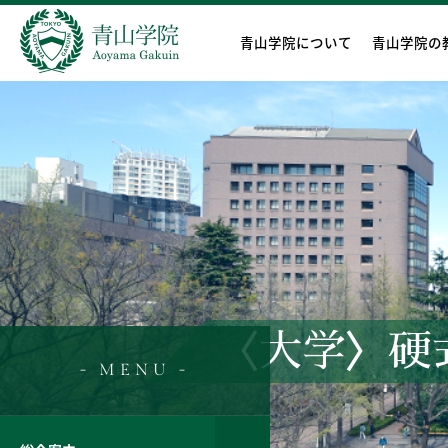
青山学院について
青山学院の
〈大学〉硬
- MENU -