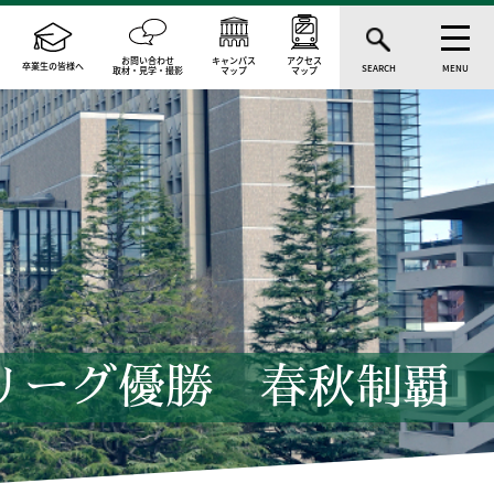
お問い合わせ
キャンパス
アクセス
卒業生の皆様へ
SEARCH
MENU
取材・見学・撮影
マップ
マップ
リーグ優勝 春秋制覇