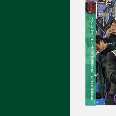
ス
タ
ン
ド
か
ら
拍
手
を
送
る
堀
田
宣
彌
理
事
長
（左）
と
山
本
与
志
春
院
長
（右）