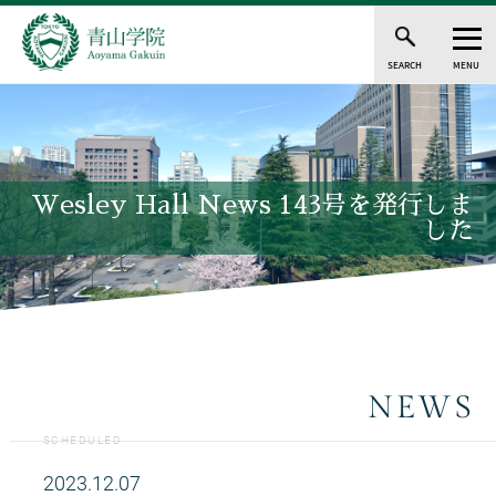
SEARCH
MENU
Wesley Hall News 143号を発行しま
した
NEWS
SCHEDULED
2023.12.07