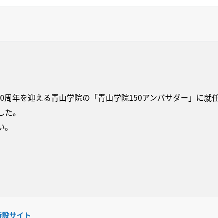
立150周年を迎える青山学院の「青山学院150アンバサダー」に
した。
い。
特設サイト