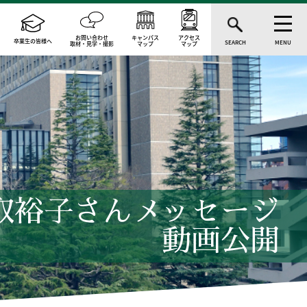
お問い合わせ
キャンパス
アクセス
卒業生の皆様へ
SEARCH
MENU
取材・見学・撮影
マップ
マップ
名取裕子さんメッセージ
動画公開