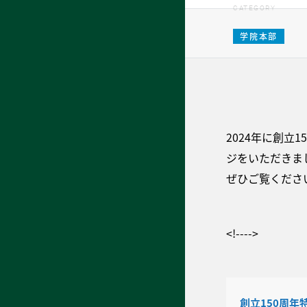
CATEGORY
学院本部
2024年に創
ジをいただきま
ぜひご覧くださ
<!---->
創立150周年