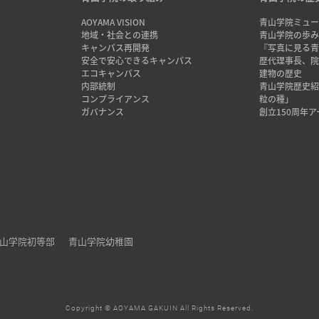
AOYAMA VISION
青山学院ミュー
地域・社会との連携
青山学院の歩
キャンパス再開発
『写真に見る青
安全で安心できるキャンパス
歴代理事長、
エコキャンパス
建物の歴史
内部統制
青山学院歴史
コンプライアンス
粒の種」
ガバナンス
創立150周年
山学院初等部
青山学院幼稚園
Copyright © AOYAMA GAKUIN All Rights Reserved.