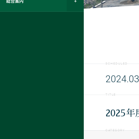
総合案内
SCHEDULED
2024.03
TITLE
202
CATEGORY