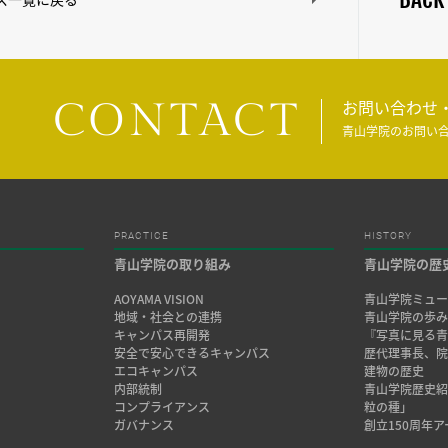
CONTACT
お問い合わせ
青山学院のお問い
PRACTICE
HISTORY
青山学院の取り組み
青山学院の歴
AOYAMA VISION
青山学院ミュー
地域・社会との連携
青山学院の歩
キャンパス再開発
『写真に見る青
安全で安心できるキャンパス
歴代理事長、
エコキャンパス
建物の歴史
内部統制
青山学院歴史
コンプライアンス
粒の種」
ガバナンス
創立150周年