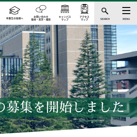
お問い合わせ
キャンパス
アクセス
卒業生の皆様へ
SEARCH
MENU
取材・見学・撮影
マップ
マップ
卒の募集を開始しました