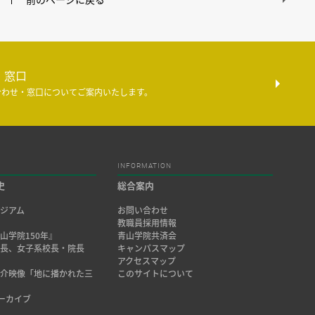
・窓口
合わせ・窓口についてご案内いたします。
INFORMATION
史
総合案内
ジアム
お問い合わせ
み
教職員採用情報
山学院150年』
青山学院共済会
院長、女子系校長・院長
キャンパスマップ
アクセスマップ
紹介映像「地に播かれた三
このサイトについて
アーカイブ