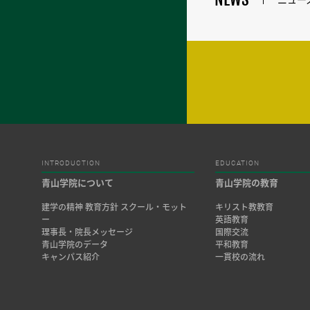
INTRODUCTION
EDUCATION
青山学院について
青山学院の教育
建学の精神 教育方針 スクール・モット
キリスト教教育
ー
英語教育
理事長・院長メッセージ
国際交流
青山学院のデータ
平和教育
キャンパス紹介
一貫校の流れ