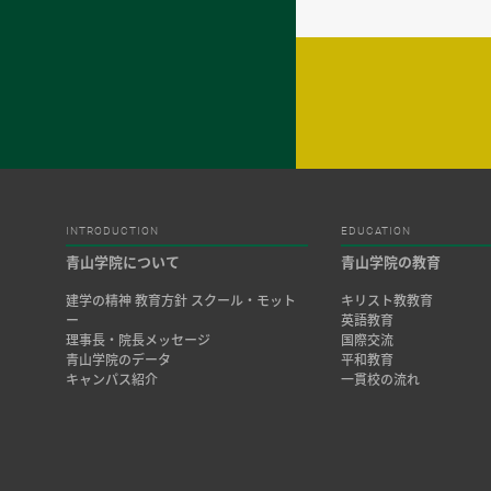
INTRODUCTION
EDUCATION
青山学院について
青山学院の教育
建学の精神 教育方針 スクール・モット
キリスト教教育
ー
英語教育
理事長・院長メッセージ
国際交流
青山学院のデータ
平和教育
キャンパス紹介
一貫校の流れ