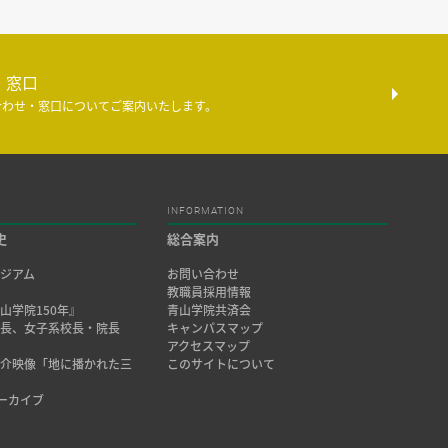
・窓口
合わせ・窓口についてご案内いたします。
INFORMATION
史
総合案内
ジアム
お問い合わせ
み
教職員採用情報
山学院150年』
青山学院共済会
院長、女子系校長・院長
キャンパスマップ
アクセスマップ
紹介映像「地に播かれた三
このサイトについて
アーカイブ