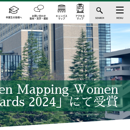
お問い合わせ
キャンパス
アクセス
卒業生の皆様へ
SEARCH
MENU
取材・見学・撮影
マップ
マップ
apping Women
ards 2024」にて受賞