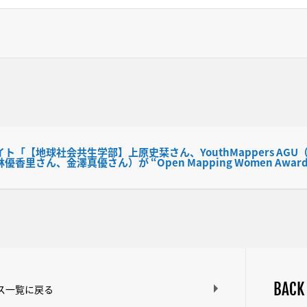
ト「【地球社会共生学部】上原史栞さん、YouthMappers A
香里さん、金澤真優さん）が “Open Mapping Women Awar
BACK
ス一覧に戻る