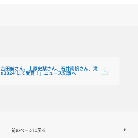
GU（吉田航さん、上原史栞さん、石井南帆さん、滝
ds 2024″にて受賞！」ニュース記事へ
前のページに戻る