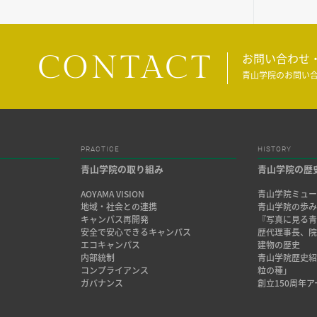
CONTACT
お問い合わせ
青山学院のお問い
PRACTICE
HISTORY
青山学院の取り組み
青山学院の歴
AOYAMA VISION
青山学院ミュー
地域・社会との連携
青山学院の歩
キャンパス再開発
『写真に見る青
安全で安心できるキャンパス
歴代理事長、
エコキャンパス
建物の歴史
内部統制
青山学院歴史
コンプライアンス
粒の種」
ガバナンス
創立150周年