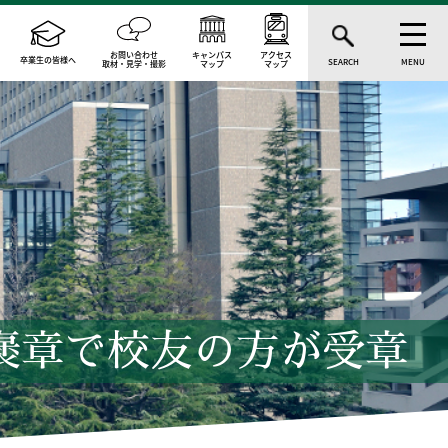
お問い合わせ
キャンパス
アクセス
卒業生の皆様へ
SEARCH
MENU
取材・見学・撮影
マップ
マップ
褒章で校友の方が受章