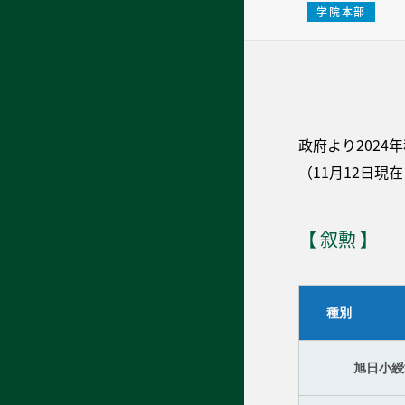
学院本部
政府より202
（11月12日
【 叙勲 】
種別
旭日小綬