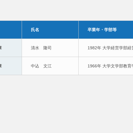
氏名
卒業年・学部等
章
清水　隆司
1982年 大学経営学部
章
中込　文江
1966年 大学文学部教