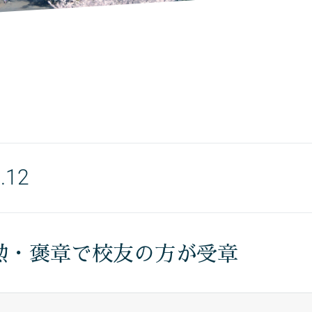
.12
勲・褒章で校友の方が受章