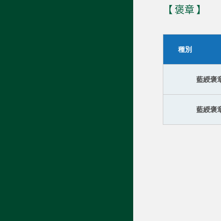
【 褒章 】
種別
藍綬褒
藍綬褒