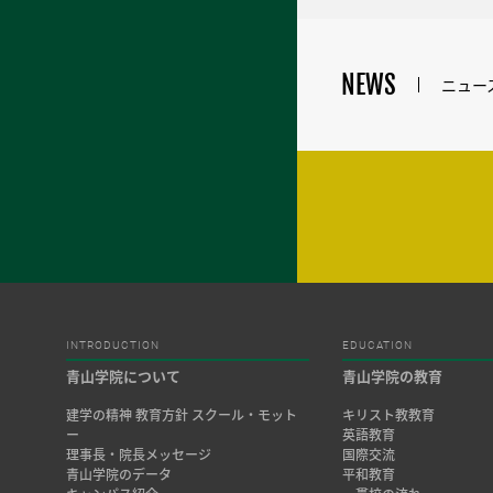
NEWS
ニュー
INTRODUCTION
EDUCATION
青山学院について
青山学院の教育
建学の精神 教育方針 スクール・モット
キリスト教教育
ー
英語教育
理事長・院長メッセージ
国際交流
青山学院のデータ
平和教育