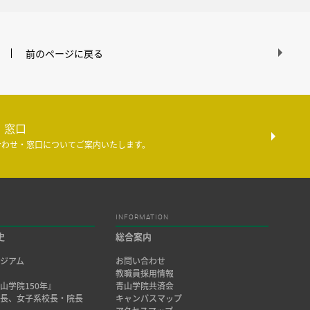
前のページに戻る
・窓口
合わせ・窓口についてご案内いたします。
INFORMATION
史
総合案内
ジアム
お問い合わせ
み
教職員採用情報
山学院150年』
青山学院共済会
院長、女子系校長・院長
キャンパスマップ