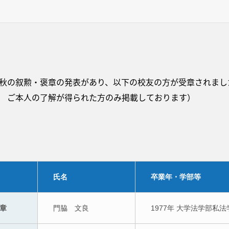
4年秋の叙勲・褒章の発表があり、以下の校友の方が受章されまし
現在 ご本人の了解が得られた方のみ掲載しております）
氏名
卒業年・学部等
章
門脇　文良
1977年 大学法学部私