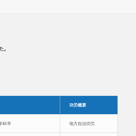
た。
功労概要
法学科卒
地方自治功労