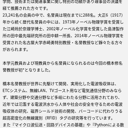
学問、技術または関連事業に関し特別の功績があり理事会の決議を
経て推薦された方々です。
23,241名の会員の中で、名誉員は現在までに288名。大正6（1917）
年から続く歴代名誉員の中には、1973年ノーベル物理学賞を受賞し
た江崎玲於奈理学博士、2002年ノーベル化学賞を受賞した島津製作
所の田中最先端研究所の田中耕一所長、2014年ノーベル物理学賞を
受賞された名古屋大学赤崎勇特別教授・名誉教授など錚々たる方々
がおられます。
本学元教員および現教員から名誉員になられるのは今回の橋本修名
誉教授が初*となりました。
橋本名誉教授が世界に先駆けて開発、実用化した電波吸収体は、
ETCシステム、無線LAN、TVゴースト用など電気通信分野のみなら
ず、建築分野や交通分野など多岐にわたる分野に活用されており、
近年では氾濫する電波洪水から人体や社会の安全を守るための電波
吸収体の研究、磁界シールド技術の開発、バーコードに代わりうる
超高密度化の無線識別（RFID）タグの研究等を行っています。
また『マイクロ波伝送・回路デバイスの基礎』や『Pythonによる数