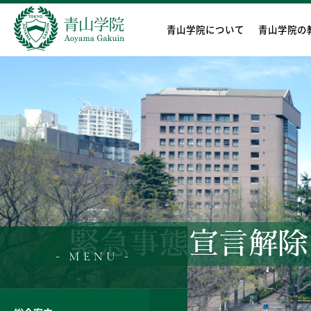
青山学院について
青山学院の
緊急事態宣言解除
- MENU -