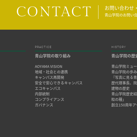
CONTACT
お問い合わせ
青山学院のお問い
PRACTICE
HISTORY
青山学院の取り組み
青山学院の歴
AOYAMA VISION
青山学院ミュー
地域・社会との連携
青山学院の歩
キャンパス再開発
『写真に見る青
安全で安心できるキャンパス
歴代理事長、
エコキャンパス
建物の歴史
内部統制
青山学院歴史
コンプライアンス
粒の種」
ガバナンス
創立150周年