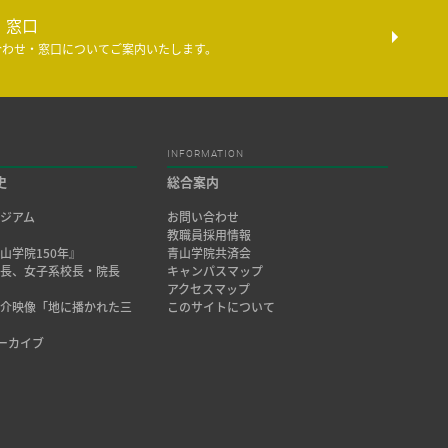
・窓口
合わせ・窓口についてご案内いたします。
INFORMATION
史
総合案内
ジアム
お問い合わせ
み
教職員採用情報
山学院150年』
青山学院共済会
院長、女子系校長・院長
キャンパスマップ
アクセスマップ
紹介映像「地に播かれた三
このサイトについて
アーカイブ