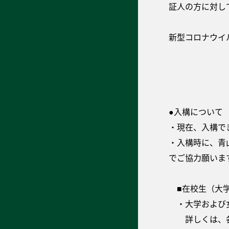
証人の方に対し
新型コロナウイ
●入構について
・現在、入構で
・入構時に、青
でご協力願いま
■在校生（大学
・大学および女
詳しくは、各