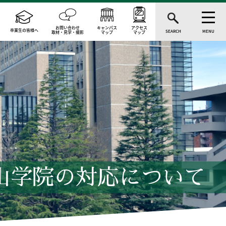
お問い合わせ
キャンパス
アクセス
卒業生の皆様へ
SEARCH
MENU
取材・見学・撮影
マップ
マップ
山学院の対応について