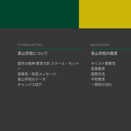
INTRODUCTION
EDUCATION
青山学院について
青山学院の教育
建学の精神 教育方針 スクール・モット
キリスト教教育
ー
英語教育
理事長・院長メッセージ
国際交流
青山学院のデータ
平和教育
キャンパス紹介
一貫校の流れ