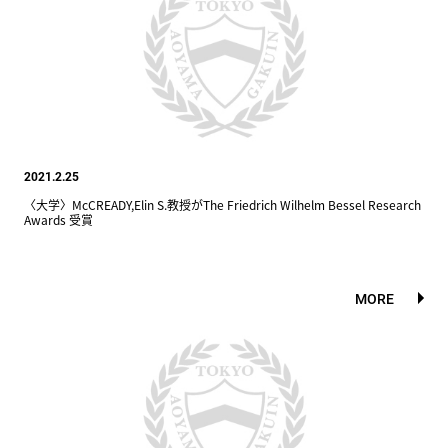
2021.2.25
〈大学〉McCREADY,Elin S.教授がThe Friedrich Wilhelm Bessel Research
Awards 受賞
MORE